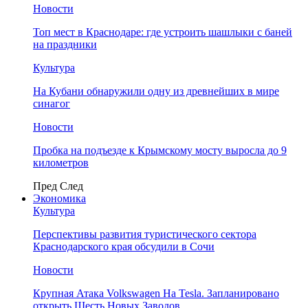
Новости
Топ мест в Краснодаре: где устроить шашлыки с баней
на праздники
Культура
На Кубани обнаружили одну из древнейших в мире
синагог
Новости
Пробка на подъезде к Крымскому мосту выросла до 9
километров
Пред
След
Экономика
Культура
Перспективы развития туристического сектора
Краснодарского края обсудили в Сочи
Новости
Крупная Атака Volkswagen На Tesla. Запланировано
открыть Шесть Новых Заводов