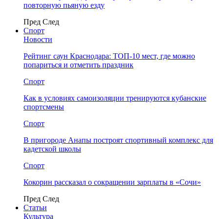
повторную пьяную езду
Пред
След
Спорт
Новости
Рейтинг саун Краснодара: ТОП-10 мест, где можно
попариться и отметить праздник
Спорт
Как в условиях самоизоляции тренируются кубанские
спортсмены
Спорт
В пригороде Анапы построят спортивный комплекс для
кадетской школы
Спорт
Кокорин рассказал о сокращении зарплаты в «Сочи»
Пред
След
Статьи
Культура