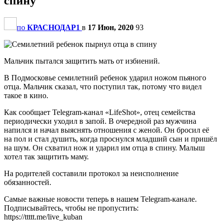
спину
по
КРАСНОДАР1
в
17 Июн, 2020
93
Мальчик пытался защитить мать от избиений.
В Подмосковье семилетний ребенок ударил ножом пьяного
отца. Мальчик сказал, что поступил так, потому что видел
такое в кино.
Как сообщает Telegram-канал «LifeShot», отец семейства
периодически уходил в запой. В очередной раз мужчина
напился и начал выяснять отношения с женой. Он бросил её
на пол и стал душить, когда проснулся младший сын и пришёл
на шум. Он схватил нож и ударил им отца в спину. Малыш
хотел так защитить маму.
На родителей составили протокол за неисполнение
обязанностей.
Самые важные новости теперь в нашем Telegram-канале.
Подписывайтесь, чтобы не пропустить:
https://ttttt.me/live_kuban