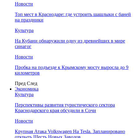
Новости
Топ мест в Краснодаре: где устроить шашлыки с баней
на праздники
Культура
На Кубани обнаружили одну из древнейших в мире
синагог
Новости
Пробка на подъезде к Крымскому мосту выросла до 9
километров
Пред
След
Экономика
Культура
Перспективы развития туристического сектора
Краснодарского края обсудили в Сочи
Новости
Крупная Атака Volkswagen На Tesla. Запланировано
открыть Шесть Новых Заводов