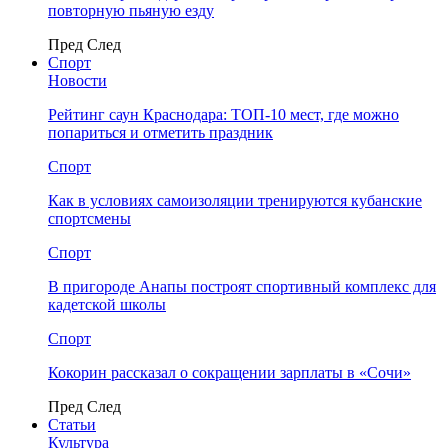
повторную пьяную езду
Пред
След
Спорт
Новости
Рейтинг саун Краснодара: ТОП-10 мест, где можно
попариться и отметить праздник
Спорт
Как в условиях самоизоляции тренируются кубанские
спортсмены
Спорт
В пригороде Анапы построят спортивный комплекс для
кадетской школы
Спорт
Кокорин рассказал о сокращении зарплаты в «Сочи»
Пред
След
Статьи
Культура