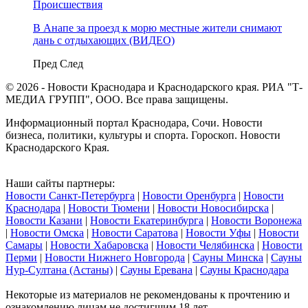
Происшествия
В Анапе за проезд к морю местные жители снимают
дань с отдыхающих (ВИДЕО)
Пред
След
© 2026 - Новости Краснодара и Краснодарского края. РИА "Т-
МЕДИА ГРУПП", ООО. Все права защищены.
Информационный портал Краснодара, Сочи. Новости
бизнеса, политики, культуры и спорта. Гороскоп. Новости
Краснодарского Края.
Наши сайты партнеры:
Новости Санкт-Петербурга
|
Новости Оренбурга
|
Новости
Краснодара
|
Новости Тюмени
|
Новости Новосибирска
|
Новости Казани
|
Новости Екатеринбурга
|
Новости Воронежа
|
Новости Омска
|
Новости Саратова
|
Новости Уфы
|
Новости
Самары
|
Новости Хабаровска
|
Новости Челябинска
|
Новости
Перми
|
Новости Нижнего Новгорода
|
Сауны Минска
|
Сауны
Нур-Султана (Астаны)
|
Сауны Еревана
|
Сауны Краснодара
Некоторые из материалов не рекомендованы к прочтению и
ознакомлению лицам не достигшим 18 лет.