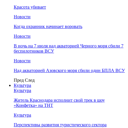
Красота убивает
Новости
Когда охранник начинает воровать
Новости
В ночь на 7 июля над акваторией Черного моря сбили 7
беспилотников ВСУ
Новости
Над акваторией Азовского моря сбили один БПЛА ВСУ
Пред
След
Культура
Культура
Житель Краснодара исполнит свой трек в шоу
«Конфетка» на ТНТ
Культура
Перспективы развития туристического сектора