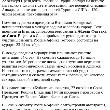
22 октября Президенты России и Турции обсудят на встрече
ситуацию в Сирии в свете проведения там военной операции
Анкары, а также договоренностей Турции и США о 120-
часом режиме прекращения огня.
Помимо турецкого президента Вениамин Кондратьев
поприветствовал в международном аэропорту города Сочи
президента Египта, сопредседателя саммита
Абделя Фаттаха
ас-Сиси
. В целом в Сочи прибывают руководители стран-
участниц саммита Россия-Африка, который состоится на
курорте 23-24 октября.
В международном мероприятии принимают участие
делегации 54 стран. На саммите ожидается до 10 тысяч
участников. Мероприятие посвящено изучению перспектив
развития экономических связей между Россией и Африкой.
Известно, что в программе саммита стоят обсуждения
сотрудничества в области атомных технологий, банковского
сектора, газовой и нефтяной сфер.
Как ранее писали «Кубанские новости», 23 октября в Сочи
Президент России Владимир Путин проведет переговоры с
Президентом Египта Абдель Фаттах ас-Сиси.
В Сочи к саммиту Россия-Африка благоустроили автотрассы,
по которым проходит маршрут участников саммита.