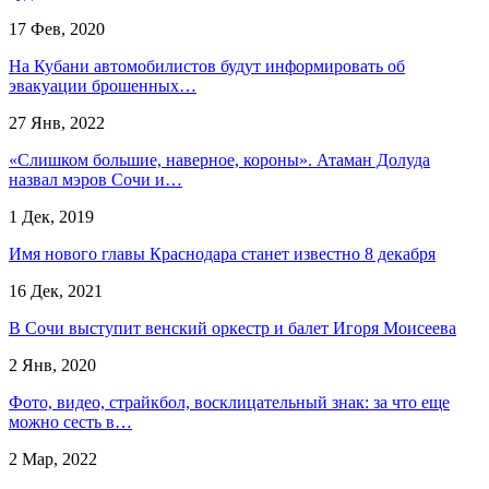
17 Фев, 2020
​На Кубани автомобилистов будут информировать об
эвакуации брошенных…
27 Янв, 2022
«Слишком большие, наверное, короны». Атаман Долуда
назвал мэров Сочи и…
1 Дек, 2019
Имя нового главы Краснодара станет известно 8 декабря
16 Дек, 2021
В Сочи выступит венский оркестр и балет Игоря Моисеева
2 Янв, 2020
Фото, видео, страйкбол, восклицательный знак: за что еще
можно сесть в…
2 Мар, 2022