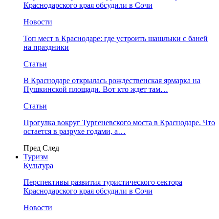
Краснодарского края обсудили в Сочи
Новости
Топ мест в Краснодаре: где устроить шашлыки с баней
на праздники
Статьи
В Краснодаре открылась рождественская ярмарка на
Пушкинской площади. Вот кто ждет там…
Статьи
Прогулка вокруг Тургеневского моста в Краснодаре. Что
остается в разрухе годами, а…
Пред
След
Туризм
Культура
Перспективы развития туристического сектора
Краснодарского края обсудили в Сочи
Новости