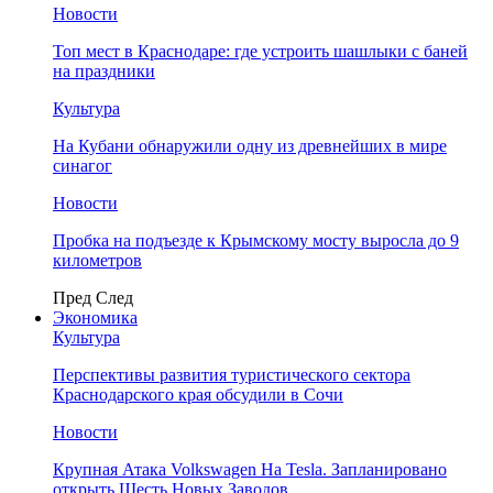
Новости
Топ мест в Краснодаре: где устроить шашлыки с баней
на праздники
Культура
На Кубани обнаружили одну из древнейших в мире
синагог
Новости
Пробка на подъезде к Крымскому мосту выросла до 9
километров
Пред
След
Экономика
Культура
Перспективы развития туристического сектора
Краснодарского края обсудили в Сочи
Новости
Крупная Атака Volkswagen На Tesla. Запланировано
открыть Шесть Новых Заводов