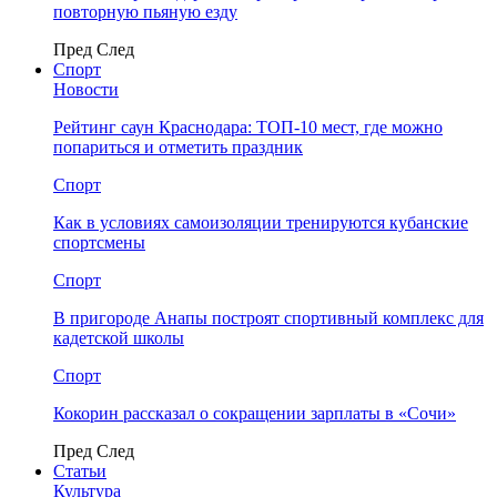
повторную пьяную езду
Пред
След
Спорт
Новости
Рейтинг саун Краснодара: ТОП-10 мест, где можно
попариться и отметить праздник
Спорт
Как в условиях самоизоляции тренируются кубанские
спортсмены
Спорт
В пригороде Анапы построят спортивный комплекс для
кадетской школы
Спорт
Кокорин рассказал о сокращении зарплаты в «Сочи»
Пред
След
Статьи
Культура