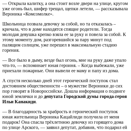
— Открыла калитку, а она стоит возле двери на улице, кругом
уже огонь был, шифер трещал, щепки летели, — рассказывала
Вероника «Комсомолке».
Школьница позвала девочку за собой, но та отказалась –
кричала, что в доме находятся спящие родители. Тогда
молодая девушка крепко взяла ее за руку и повела за собой. К
этому моменту дом, разгоревшийся за пару минут под
палящим солнцем, уже перешел в максимальную стадию
горения.
— Все было в дыму, везде был огонь, мне на руку даже упало
что-то, — вспоминает юная героиня. – Когда выбежали, уже
приехали пожарные. Они вывели ее маму и папу из дома.
А спустя несколько дней этот героический поступок стал
достоянием общественности – о мужестве Вероники до сих
пор говорят в Новороссийске. Дошла информация о подвиге
юной землячки и до
депутата Городской думы города-героя
Ильи Канакиди
.
— В благодарность за храбрость и героический поступок
юная жительница Вероника Кацайлиди получила от меня
подарок! Она спасла трёхлетнюю девочку из горящего дома
по улице Арского, — заявил депутат, добавив, что подарил ей