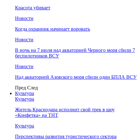
Красота убивает
Новости
Когда охранник начинает воровать
Новости
В ночь на 7 июля над акваторией Черного моря сбили 7
беспилотников ВСУ
Новости
Над акваторией Азовского моря сбили один БПЛА ВСУ
Пред
След
Культура
Культура
Житель Краснодара исполнит свой трек в шоу
«Конфетка» на ТНТ
Культура
Перспективы развития туристического сектора