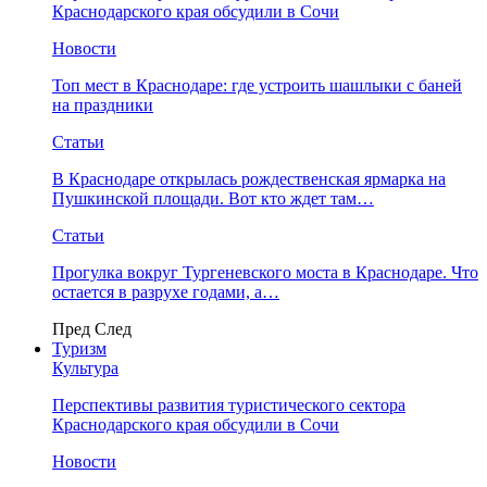
Краснодарского края обсудили в Сочи
Новости
Топ мест в Краснодаре: где устроить шашлыки с баней
на праздники
Статьи
В Краснодаре открылась рождественская ярмарка на
Пушкинской площади. Вот кто ждет там…
Статьи
Прогулка вокруг Тургеневского моста в Краснодаре. Что
остается в разрухе годами, а…
Пред
След
Туризм
Культура
Перспективы развития туристического сектора
Краснодарского края обсудили в Сочи
Новости