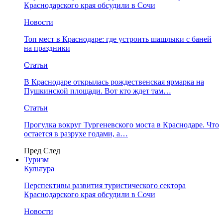
Краснодарского края обсудили в Сочи
Новости
Топ мест в Краснодаре: где устроить шашлыки с баней
на праздники
Статьи
В Краснодаре открылась рождественская ярмарка на
Пушкинской площади. Вот кто ждет там…
Статьи
Прогулка вокруг Тургеневского моста в Краснодаре. Что
остается в разрухе годами, а…
Пред
След
Туризм
Культура
Перспективы развития туристического сектора
Краснодарского края обсудили в Сочи
Новости