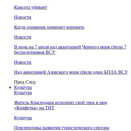
Красота убивает
Новости
Когда охранник начинает воровать
Новости
В ночь на 7 июля над акваторией Черного моря сбили 7
беспилотников ВСУ
Новости
Над акваторией Азовского моря сбили один БПЛА ВСУ
Пред
След
Культура
Культура
Житель Краснодара исполнит свой трек в шоу
«Конфетка» на ТНТ
Культура
Перспективы развития туристического сектора