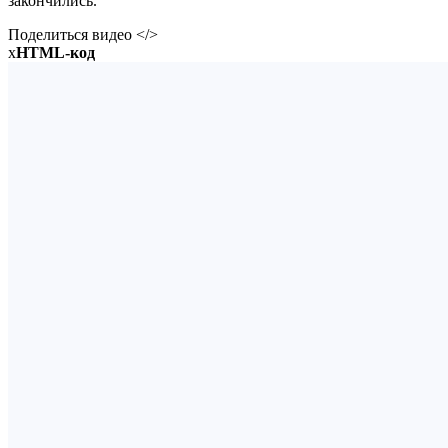
закончились.
Поделиться видео </>
x
HTML-код