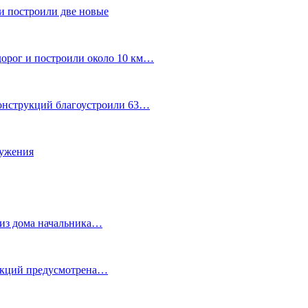
и построили две новые
дорог и построили около 10 км…
конструкций благоустроили 63…
лужения
о из дома начальника…
 акций предусмотрена…