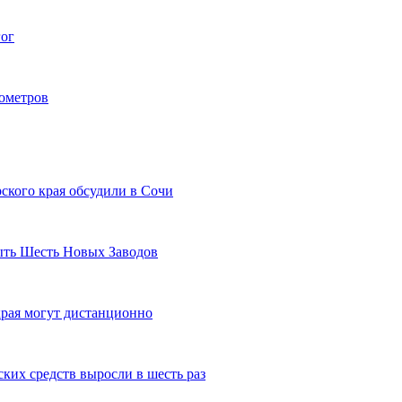
гог
лометров
ского края обсудили в Сочи
рыть Шесть Новых Заводов
рая могут дистанционно
ких средств выросли в шесть раз