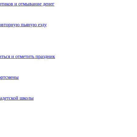
котиков и отмывание денег
овторную пьяную езду
иться и отметить праздник
ортсмены
кадетской школы