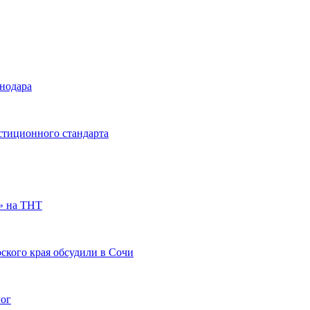
снодара
стиционного стандарта
» на ТНТ
ского края обсудили в Сочи
гог