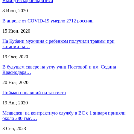
Выход из коронакризиса
8 Июн, 2020
В апреле от COVID-19 умерло 2712 россиян
15 Июн, 2020
На Кубани мужчина с ребенком получили травмы при
катании на…
19 Окт, 2020
В будущем сквере на углу улиц Постовой и им. Седина
Краснодара…
20 Ноя, 2020
Пойман напавший на таксиста
19 Авг, 2020
Медведев: на контрактную службу в ВС с 1 января приняли
около 280 тыс.…
3 Сен, 2023