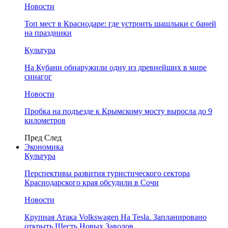
Новости
Топ мест в Краснодаре: где устроить шашлыки с баней
на праздники
Культура
На Кубани обнаружили одну из древнейших в мире
синагог
Новости
Пробка на подъезде к Крымскому мосту выросла до 9
километров
Пред
След
Экономика
Культура
Перспективы развития туристического сектора
Краснодарского края обсудили в Сочи
Новости
Крупная Атака Volkswagen На Tesla. Запланировано
открыть Шесть Новых Заводов