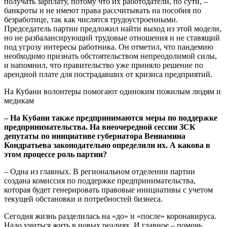
получать зарплату, потому что их работодатели, по сути, –
банкроты и не имеют права рассчитывать на пособия по
безработице, так как числятся трудоустроенными.
Председатель партии предложил найти выход из этой модели,
но не разбалансирующий трудовые отношения и не ставящий
под угрозу интересы работника. Он отметил, что пандемию
необходимо признать обстоятельством непреодолимой силы,
и напомнил, что правительство уже приняло решение по
арендной плате для пострадавших от кризиса предприятий.
На Кубани волонтеры помогают одиноким пожилым людям и
медикам
– На Кубани также предпринимаются меры по поддержке
предпринимательства. На внеочередной сессии ЗСК
депутаты по инициативе губернатора Вениамина
Кондратьева законодательно определили их. А какова в
этом процессе роль партии?
– Одна из главных. В региональном отделении партии
создана комиссия по поддержке предпринимательства,
которая будет генерировать правовые инициативы с учетом
текущей обстановки и потребностей бизнеса.
Сегодня жизнь разделилась на «до» и «после» коронавируса.
Надо учиться жить в новых реалиях. И главное – помочь