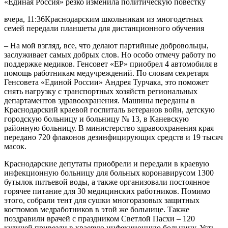
вчера, 11:36Краснодарским школьникам из многодетных
семей передали планшеты для дистанционного обучения
– На мой взгляд, все, что делают партийные добровольцы,
заслуживает самых добрых слов. Но особо отмечу работу по
поддержке медиков. Генсовет «ЕР» приобрел 4 автомобиля в
помощь работникам медучреждений. По словам секретаря
Генсовета «Единой России» Андрея Турчака, это поможет
снять нагрузку с транспортных хозяйств региональных
департаментов здравоохранения. Машины переданы в
Краснодарский краевой госпиталь ветеранов войн, детскую
городскую больницу и больницу № 13, в Каневскую
районную больницу. В министерство здравоохранения края
передано 720 флаконов дезинфицирующих средств и 19 тысяч
масок.
Краснодарские депутаты приобрели и передали в краевую
инфекционную больницу для больных коронавирусом 1300
бутылок питьевой воды, а также организовали постоянное
горячее питание для 30 медицинских работников. Помимо
этого, собрали тент для сушки многоразовых защитных
костюмов медработников в этой же больнице. Также
поздравили врачей с праздником Светлой Пасхи – 120
куличей привезли в краевую инфекционную больницу. Усть-