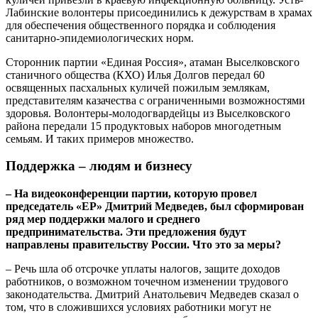
Лабинские волонтеры присоединились к дежурствам в храмах
для обеспечения общественного порядка и соблюдения
санитарно-эпидемиологических норм.
Сторонник партии «Единая Россия», атаман Выселковского
станичного общества (КХО) Илья Долгов передал 60
освященных пасхальных куличей пожилым землякам,
представителям казачества с ограниченными возможностями
здоровья. Волонтеры-молодогвардейцы из Выселковского
района передали 15 продуктовых наборов многодетным
семьям. И таких примеров множество.
Поддержка – людям и бизнесу
– На видеоконференции партии, которую провел
председатель «ЕР» Дмитрий Медведев, был сформирован
ряд мер поддержки малого и среднего
предпринимательства. Эти предложения будут
направлены правительству России. Что это за меры?
– Речь шла об отсрочке уплаты налогов, защите доходов
работников, о возможном точечном изменении трудового
законодательства. Дмитрий Анатольевич Медведев сказал о
том, что в сложившихся условиях работники могут не