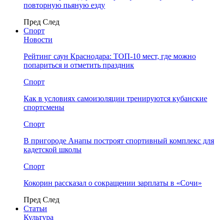
повторную пьяную езду
Пред
След
Спорт
Новости
Рейтинг саун Краснодара: ТОП-10 мест, где можно
попариться и отметить праздник
Спорт
Как в условиях самоизоляции тренируются кубанские
спортсмены
Спорт
В пригороде Анапы построят спортивный комплекс для
кадетской школы
Спорт
Кокорин рассказал о сокращении зарплаты в «Сочи»
Пред
След
Статьи
Культура