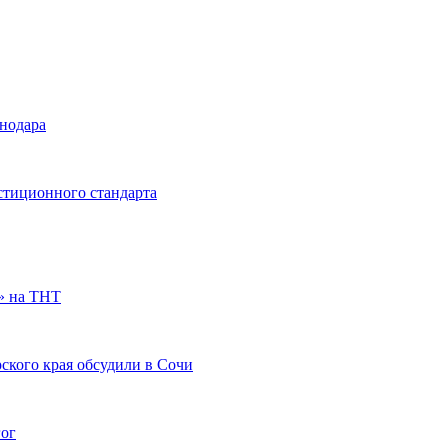
снодара
стиционного стандарта
» на ТНТ
ского края обсудили в Сочи
гог