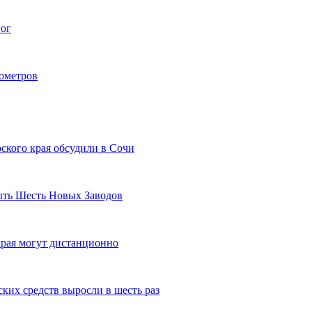
гог
лометров
ского края обсудили в Сочи
рыть Шесть Новых Заводов
рая могут дистанционно
ких средств выросли в шесть раз