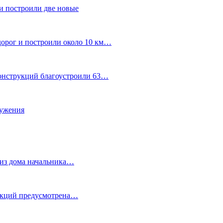
и построили две новые
дорог и построили около 10 км…
конструкций благоустроили 63…
лужения
о из дома начальника…
 акций предусмотрена…