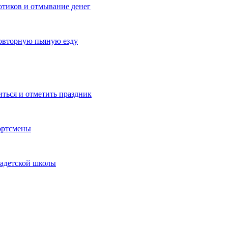
котиков и отмывание денег
овторную пьяную езду
иться и отметить праздник
ортсмены
кадетской школы