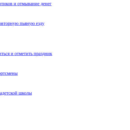
котиков и отмывание денег
овторную пьяную езду
иться и отметить праздник
ортсмены
кадетской школы