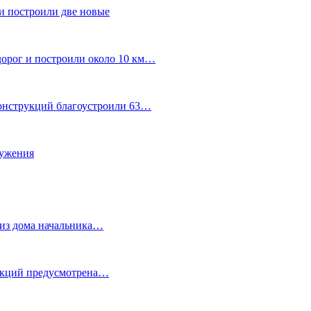
и построили две новые
дорог и построили около 10 км…
конструкций благоустроили 63…
лужения
о из дома начальника…
 акций предусмотрена…