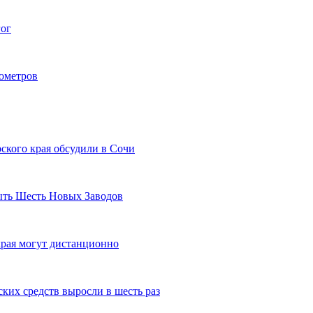
гог
лометров
ского края обсудили в Сочи
рыть Шесть Новых Заводов
рая могут дистанционно
ких средств выросли в шесть раз