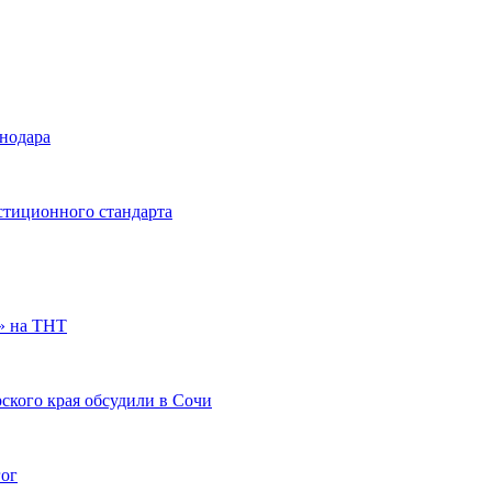
снодара
стиционного стандарта
» на ТНТ
ского края обсудили в Сочи
гог