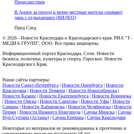
Происшествия
В Анапе за проезд к морю местные жители снимают
дань с отдыхающих (ВИДЕО)
Пред
След
© 2026 - Новости Краснодара и Краснодарского края. РИА "Т-
МЕДИА ГРУПП", ООО. Все права защищены.
Информационный портал Краснодара, Сочи. Новости
бизнеса, политики, культуры и спорта. Гороскоп. Новости
Краснодарского Края.
Наши сайты партнеры:
Новости Санкт-Петербурга
|
Новости Оренбурга
|
Новости
Краснодара
|
Новости Тюмени
|
Новости Новосибирска
|
Новости Казани
|
Новости Екатеринбурга
|
Новости Воронежа
|
Новости Омска
|
Новости Саратова
|
Новости Уфы
|
Новости
Самары
|
Новости Хабаровска
|
Новости Челябинска
|
Новости
Перми
|
Новости Нижнего Новгорода
|
Сауны Минска
|
Сауны
Нур-Султана (Астаны)
|
Сауны Еревана
|
Сауны Краснодара
Некоторые из материалов не рекомендованы к прочтению и
ознакомлению лицам не достигшим 18 лет.