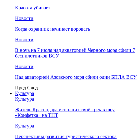
Красота убивает
Новости
Когда охранник начинает воровать
Новости
В ночь на 7 июля над акваторией Черного моря сбили 7
беспилотников ВСУ
Новости
Над акваторией Азовского моря сбили один БПЛА ВСУ
Пред
След
Культура
Культура
Житель Краснодара исполнит свой трек в шоу
«Конфетка» на ТНТ
Культура
Перспективы развития туристического сектора