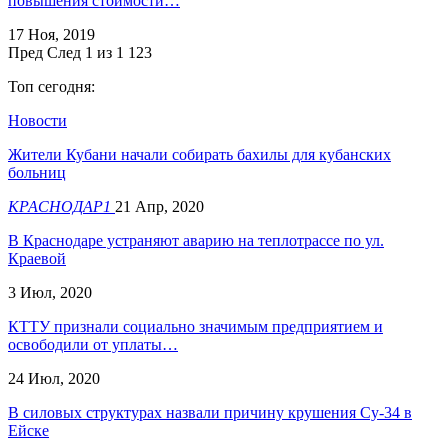
повышения стоимости…
17 Ноя, 2019
Пред
След
1 из 1 123
Топ сегодня:
Новости
Жители Кубани начали собирать бахилы для кубанских
больниц
КРАСНОДАР1
21 Апр, 2020
В Краснодаре устраняют аварию на теплотрассе по ул.
Краевой
3 Июл, 2020
КТТУ признали социально значимым предприятием и
освободили от уплаты…
24 Июл, 2020
В силовых структурах назвали причину крушения Су-34 в
Ейске