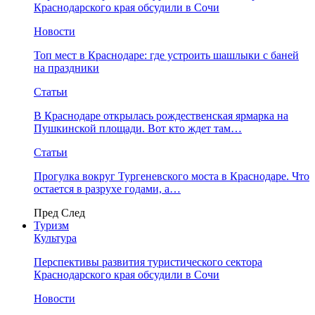
Краснодарского края обсудили в Сочи
Новости
Топ мест в Краснодаре: где устроить шашлыки с баней
на праздники
Статьи
В Краснодаре открылась рождественская ярмарка на
Пушкинской площади. Вот кто ждет там…
Статьи
Прогулка вокруг Тургеневского моста в Краснодаре. Что
остается в разрухе годами, а…
Пред
След
Туризм
Культура
Перспективы развития туристического сектора
Краснодарского края обсудили в Сочи
Новости