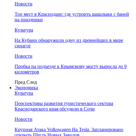
Новости
Топ мест в Краснодаре: где устроить шашлыки с баней
на праздники
Культура
На Кубани обнаружили одну из древнейших в мире
синагог
Новости
Пробка на подъезде к Крымскому мосту выросла до 9
километров
Пред
След
Экономика
Культура
Перспективы развития туристического сектора
Краснодарского края обсудили в Сочи
Новости
Крупная Атака Volkswagen На Tesla. Запланировано
открыть Шесть Новых Заводов