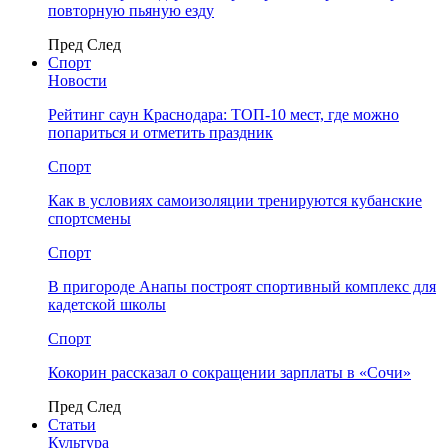
повторную пьяную езду
Пред
След
Спорт
Новости
Рейтинг саун Краснодара: ТОП-10 мест, где можно
попариться и отметить праздник
Спорт
Как в условиях самоизоляции тренируются кубанские
спортсмены
Спорт
В пригороде Анапы построят спортивный комплекс для
кадетской школы
Спорт
Кокорин рассказал о сокращении зарплаты в «Сочи»
Пред
След
Статьи
Культура