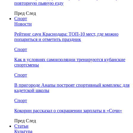
повторную пьяную езду
Пред
След
Спорт
Новости
Рейтинг саун Краснодара: ТОП-10 мест, где можно
попариться и отметить праздник
Спорт
Как в условиях самоизоляции тренируются кубанские
спортсмены
Спорт
В пригороде Анапы построят спортивный комплекс для
кадетской школы
Спорт
Кокорин рассказал о сокращении зарплаты в «Сочи»
Пред
След
Статьи
Культура