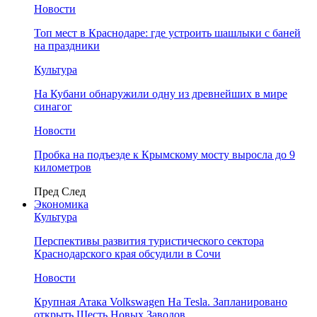
Новости
Топ мест в Краснодаре: где устроить шашлыки с баней
на праздники
Культура
На Кубани обнаружили одну из древнейших в мире
синагог
Новости
Пробка на подъезде к Крымскому мосту выросла до 9
километров
Пред
След
Экономика
Культура
Перспективы развития туристического сектора
Краснодарского края обсудили в Сочи
Новости
Крупная Атака Volkswagen На Tesla. Запланировано
открыть Шесть Новых Заводов