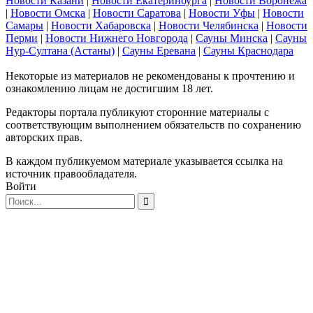
Новости Казани
|
Новости Екатеринбурга
|
Новости Воронежа
|
Новости Омска
|
Новости Саратова
|
Новости Уфы
|
Новости
Самары
|
Новости Хабаровска
|
Новости Челябинска
|
Новости
Перми
|
Новости Нижнего Новгорода
|
Сауны Минска
|
Сауны
Нур-Султана (Астаны)
|
Сауны Еревана
|
Сауны Краснодара
Некоторые из материалов не рекомендованы к прочтению и
ознакомлению лицам не достигшим 18 лет.
Редакторы портала публикуют сторонние материалы с
соответствующим выполнением обязательств по сохранению
авторских прав.
В каждом публикуемом материале указывается ссылка на
источник правообладателя.
Войти