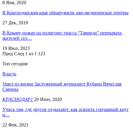
8 Янв, 2020
В Краснодарском крае обнаружили лже-медицинские центры
27 Дек, 2019
​В Крыму пожар на полигоне: трасса “Таврида” перекрыта,
жителей сел…
19 Июл, 2023
Пред
След
1 из 1 123
Топ сегодня:
Власть
Ушел из жизни Заслуженный журналист Кубани Вячеслав
Смеюха
КРАСНОДАР1
20 Июн, 2020
Учись там, где другие отдыхают: как освоить гончарный круг
и…
22 Фев, 2021