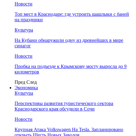
Новости
Топ мест в Краснодаре: где устроить шашлыки с баней
на праздники
Культура
На Кубани обнаружили одну из древнейших в мире
синагог
Новости
Пробка на подъезде к Крымскому мосту выросла до 9
километров
Пред
След
Экономика
Культура
Перспективы развития туристического сектора
Краснодарского края обсудили в Сочи
Новости
Крупная Атака Volkswagen На Tesla. Запланировано
открыть Шесть Новых Заводов