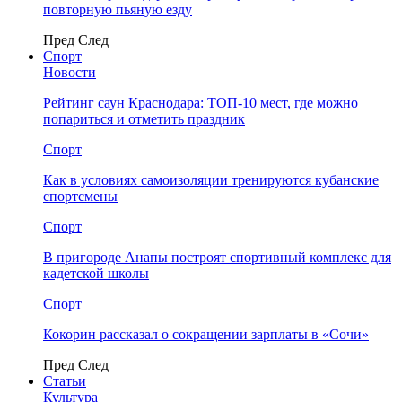
повторную пьяную езду
Пред
След
Спорт
Новости
Рейтинг саун Краснодара: ТОП-10 мест, где можно
попариться и отметить праздник
Спорт
Как в условиях самоизоляции тренируются кубанские
спортсмены
Спорт
В пригороде Анапы построят спортивный комплекс для
кадетской школы
Спорт
Кокорин рассказал о сокращении зарплаты в «Сочи»
Пред
След
Статьи
Культура