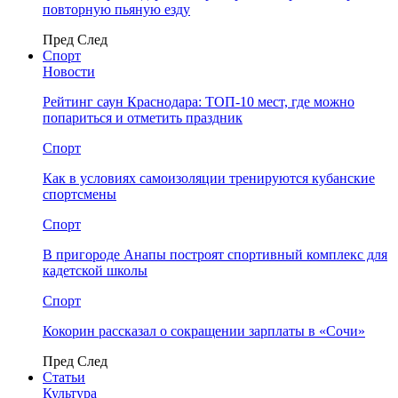
повторную пьяную езду
Пред
След
Спорт
Новости
Рейтинг саун Краснодара: ТОП-10 мест, где можно
попариться и отметить праздник
Спорт
Как в условиях самоизоляции тренируются кубанские
спортсмены
Спорт
В пригороде Анапы построят спортивный комплекс для
кадетской школы
Спорт
Кокорин рассказал о сокращении зарплаты в «Сочи»
Пред
След
Статьи
Культура