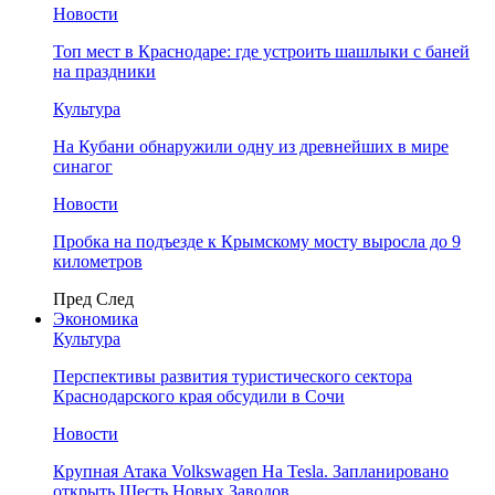
Новости
Топ мест в Краснодаре: где устроить шашлыки с баней
на праздники
Культура
На Кубани обнаружили одну из древнейших в мире
синагог
Новости
Пробка на подъезде к Крымскому мосту выросла до 9
километров
Пред
След
Экономика
Культура
Перспективы развития туристического сектора
Краснодарского края обсудили в Сочи
Новости
Крупная Атака Volkswagen На Tesla. Запланировано
открыть Шесть Новых Заводов