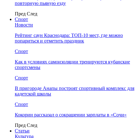
повторную пьяную езду
Пред
След
Спорт
Новости
Рейтинг саун Краснодара: ТОП-10 мест, где можно
попариться и отметить праздник
Спорт
Как в условиях самоизоляции тренируются кубанские
спортсмены
Спорт
В пригороде Анапы построят спортивный комплекс для
кадетской школы
Спорт
Кокорин рассказал о сокращении зарплаты в «Сочи»
Пред
След
Статьи
Культура