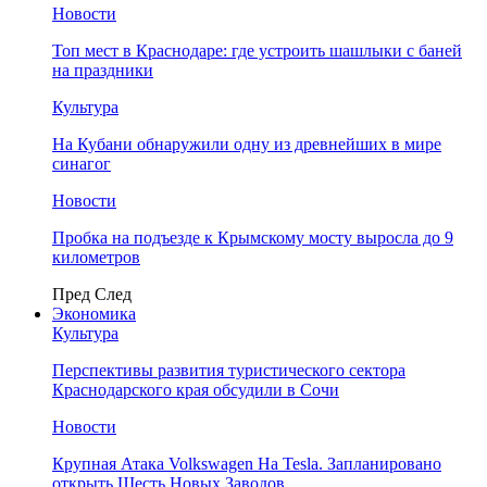
Новости
Топ мест в Краснодаре: где устроить шашлыки с баней
на праздники
Культура
На Кубани обнаружили одну из древнейших в мире
синагог
Новости
Пробка на подъезде к Крымскому мосту выросла до 9
километров
Пред
След
Экономика
Культура
Перспективы развития туристического сектора
Краснодарского края обсудили в Сочи
Новости
Крупная Атака Volkswagen На Tesla. Запланировано
открыть Шесть Новых Заводов