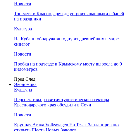
Новости
Топ мест в Краснодаре: где устроить шашлыки с баней
на праздники
Культура
На Кубани обнаружили одну из древнейших в мире
синагог
Новости
Пробка на подъезде к Крымскому мосту выросла до 9
километров
Пред
След
Экономика
Культура
Перспективы развития туристического сектора
Краснодарского края обсудили в Сочи
Новости
Крупная Атака Volkswagen На Tesla. Запланировано
открыть Шесть Новых Заводов