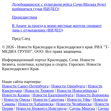
Додебоширился: с хулиганом рейса Сочи-Москва будет
разбираться судья (ВИДЕО)
Происшествия
В Анапе за проезд к морю местные жители снимают
дань с отдыхающих (ВИДЕО)
Пред
След
© 2026 - Новости Краснодара и Краснодарского края. РИА "Т-
МЕДИА ГРУПП", ООО. Все права защищены.
Информационный портал Краснодара, Сочи. Новости
бизнеса, политики, культуры и спорта. Гороскоп. Новости
Краснодарского Края.
Наши сайты партнеры:
Новости Санкт-Петербурга
|
Новости Оренбурга
|
Новости
Краснодара
|
Новости Тюмени
|
Новости Новосибирска
|
Новости Казани
|
Новости Екатеринбурга
|
Новости Воронежа
|
Новости Омска
|
Новости Саратова
|
Новости Уфы
|
Новости
Самары
|
Новости Хабаровска
|
Новости Челябинска
|
Новости
Перми
|
Новости Нижнего Новгорода
|
Сауны Минска
|
Сауны