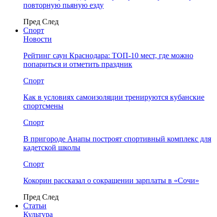
повторную пьяную езду
Пред
След
Спорт
Новости
Рейтинг саун Краснодара: ТОП-10 мест, где можно
попариться и отметить праздник
Спорт
Как в условиях самоизоляции тренируются кубанские
спортсмены
Спорт
В пригороде Анапы построят спортивный комплекс для
кадетской школы
Спорт
Кокорин рассказал о сокращении зарплаты в «Сочи»
Пред
След
Статьи
Культура