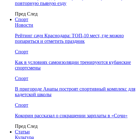
повторную пьяную езду
Пред
След
Спорт
Новости
Рейтинг саун Краснодара: ТОП-10 мест, где можно
попариться и отметить праздник
Спорт
Как в условиях самоизоляции тренируются кубанские
спортсмены
Спорт
В пригороде Анапы построят спортивный комплекс для
кадетской школы
Спорт
Кокорин рассказал о сокращении зарплаты в «Сочи»
Пред
След
Статьи
Культура