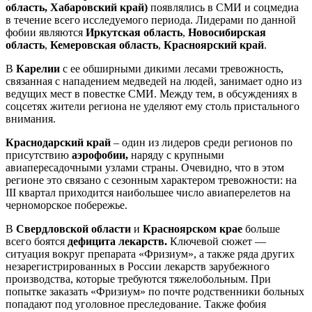
область, Хабаровский край)
появлялись в СМИ и соцмедиа
в течение всего исследуемого периода. Лидерами по данной
фобии являются
Иркутская область
,
Новосибирская
область
,
Кемеровская область
,
Красноярский край
.
В
Карелии
с ее обширными дикими лесами тревожность,
связанная с нападением медведей на людей, занимает одно из
ведущих мест в повестке СМИ. Между тем, в обсуждениях в
соцсетях жители региона не уделяют ему столь пристального
внимания.
Краснодарский край
– один из лидеров среди регионов по
присутствию
аэрофобии,
наряду с крупными
авиапересадочными узлами страны. Очевидно, что в этом
регионе это связано с сезонным характером тревожности: на
III квартал приходится наибольшее число авиаперелетов на
черноморское побережье.
В
Свердловской области
и
Красноярском крае
больше
всего боятся
дефицита лекарств.
Ключевой сюжет —
ситуация вокруг препарата «Фризиум», а также ряда других
незарегистрированных в России лекарств зарубежного
производства, которые требуются тяжелобольным. При
попытке заказать «Фризиум» по почте родственники больных
попадают под уголовное преследование. Также фобия