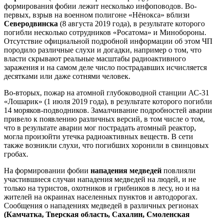
формирования фобии лежит несколько инфоповодов. Во-
первых, взрыв на военном полигоне «Нёнокса» вблизи
Северодвинска
(8 августа 2019 года), в результате которого
погибли несколько сотрудников «Росатома» и Минобороны.
Отсутствие официальной подробной информации об этом ЧП
породило различные слухи и догадки, например о том, что
власти скрывают реальные масштабы радиоактивного
заражения и на самом деле число пострадавших исчисляется
десятками или даже сотнями человек.
Во-вторых, пожар на атомной глубоководной станции АС-31
«Лошарик» (1 июля 2019 года), в результате которого погибли
14 моряков-подводников. Замалчивание подробностей аварии
привело к появлению различных версий, в том числе о том,
что в результате аварии мог пострадать атомный реактор,
могла произойти утечка радиоактивных веществ. В сети
также возникли слухи, что погибших хоронили в свинцовых
гробах.
На формировании фобии
нападения медведей
повлияли
участившиеся случаи нападения медведей на людей, и не
только на туристов, охотников и грибников в лесу, но и на
жителей на окраинах населенных пунктов и автодорогах.
Сообщения о нападениях медведей в различных регионах
(Камчатка, Тверская область, Сахалин, Смоленская