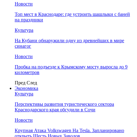
Новости
Топ мест в Краснодаре: где устроить шашлыки с баней
на праздники
Культура
На Кубани обнаружили одну из древнейших в мире
синагог
Новости
Пробка на подъезде к Крымскому мосту выросла до 9
километров
Пред
След
Экономика
Культура
Перспективы развития туристического сектора
Краснодарского края обсудили в Сочи
Новости
Крупная Атака Volkswagen На Tesla. Запланировано
открыть Шесть Новых Заводов