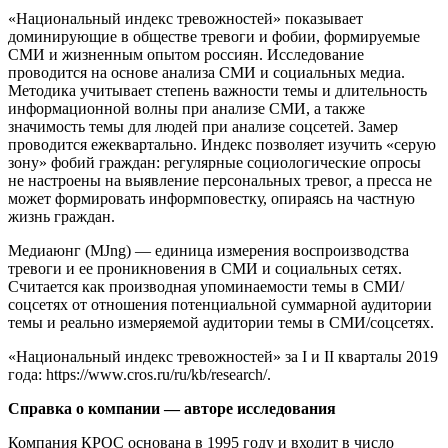
«Национальный индекс тревожностей» показывает
доминирующие в обществе тревоги и фобии, формируемые
СМИ и жизненным опытом россиян. Исследование
проводится на основе анализа СМИ и социальных медиа.
Методика учитывает степень важности темы и длительность
информационной волны при анализе СМИ, а также
значимость темы для людей при анализе соцсетей. Замер
проводится ежеквартально. Индекс позволяет изучить «серую
зону» фобий граждан: регулярные социологические опросы
не настроены на выявление персональных тревог, а пресса не
может формировать информповестку, опираясь на частную
жизнь граждан.
Медиаюнг (MJng) — единица измерения воспроизводства
тревоги и ее проникновения в СМИ и социальных сетях.
Считается как производная упоминаемости темы в СМИ/
соцсетях от отношения потенциальной суммарной аудитории
темы и реально измеряемой аудитории темы в СМИ/соцсетях.
«Национальный индекс тревожностей» за I и II кварталы 2019
года: https://www.cros.ru/ru/kb/research/.
Справка о компании — авторе исследования
Компания КРОС основана в 1995 году и входит в число