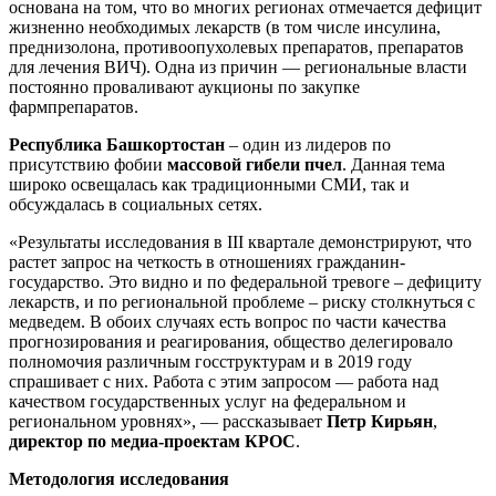
основана на том, что во многих регионах отмечается дефицит
жизненно необходимых лекарств (в том числе инсулина,
преднизолона, противоопухолевых препаратов, препаратов
для лечения ВИЧ). Одна из причин — региональные власти
постоянно проваливают аукционы по закупке
фармпрепаратов.
Республика Башкортостан
– один из лидеров по
присутствию фобии
массовой гибели пчел
. Данная тема
широко освещалась как традиционными СМИ, так и
обсуждалась в социальных сетях.
«Результаты исследования в III квартале демонстрируют, что
растет запрос на четкость в отношениях гражданин-
государство. Это видно и по федеральной тревоге – дефициту
лекарств, и по региональной проблеме – риску столкнуться с
медведем. В обоих случаях есть вопрос по части качества
прогнозирования и реагирования, общество делегировало
полномочия различным госструктурам и в 2019 году
спрашивает с них. Работа с этим запросом — работа над
качеством государственных услуг на федеральном и
региональном уровнях», — рассказывает
Петр Кирьян
,
директор по медиа-проектам КРОС
.
Методология исследования