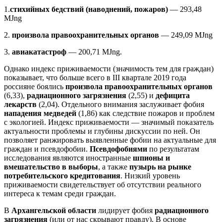
1.
стихийных бедствий (наводнений, пожаров)
— 293,48
MJng
2.
произвола правоохранительных органов
— 249,09 MJng
3.
авиакатастроф
— 200,71 MJng.
Однако индекс приживаемости (значимость тем для граждан)
показывает, что больше всего в III квартале 2019 года
россияне боялись
произвола правоохранительных органов
(6,33),
радиационного загрязнения
(2,55) и
дефицита
лекарств
(2,04). Отдельного внимания заслуживает фобия
нападения медведей
(1,86) как следствие пожаров и проблем
с экологией. Индекс приживаемости — значимый показатель
актуальности проблемы и глубины дискуссии по ней. Он
позволяет ранжировать выявленные фобии на актуальные для
граждан и псевдофобии.
Псевдофобиями
по результатам
исследования являются иностранные
шпионы и
вмешательство в выборы
, а также
пузырь на рынке
потребительского кредитования
. Низкий уровень
приживаемости свидетельствует об отсутствии реального
интереса к темам среди граждан.
В
Архангельской области
лидирует фобия
радиационного
загрязнения
(или от нас скрывают правду). В основе