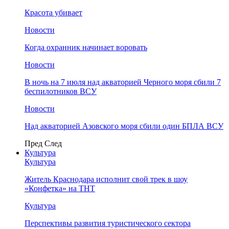
Красота убивает
Новости
Когда охранник начинает воровать
Новости
В ночь на 7 июля над акваторией Черного моря сбили 7
беспилотников ВСУ
Новости
Над акваторией Азовского моря сбили один БПЛА ВСУ
Пред
След
Культура
Культура
Житель Краснодара исполнит свой трек в шоу
«Конфетка» на ТНТ
Культура
Перспективы развития туристического сектора