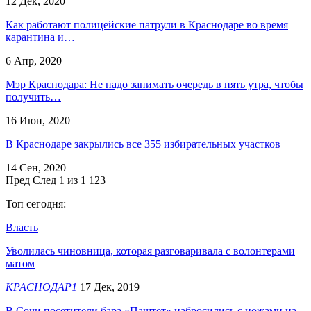
12 Дек, 2020
Как работают полицейские патрули в Краснодаре во время
карантина и…
6 Апр, 2020
Мэр Краснодара: Не надо занимать очередь в пять утра, чтобы
получить…
16 Июн, 2020
В Краснодаре закрылись все 355 избирательных участков
14 Сен, 2020
Пред
След
1 из 1 123
Топ сегодня:
Власть
Уволилась чиновница, которая разговаривала с волонтерами
матом
КРАСНОДАР1
17 Дек, 2019
В Сочи посетители бара «Паштет» набросились с ножами на