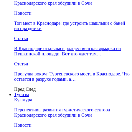
Краснодарского края обсудили в Сочи
Новости
Топ мест в Краснодаре: где устроить шашлыки с баней
на праздники
Статьи
В Краснодаре открылась рождественская ярмарка на
Пушкинской площади. Вот кто ждет там…
Статьи
Прогулка вокруг Тургеневского моста в Краснодаре. Что
остается в разрухе годами, а…
Пред
След
Туризм
Культура
Перспективы развития туристического сектора
Краснодарского края обсудили в Сочи
Новости