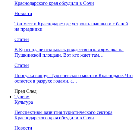
Краснодарского края обсудили в Сочи
Новости
Топ мест в Краснодаре: где устроить шашлыки с баней
на праздники
Статьи
В Краснодаре открылась рождественская ярмарка на
Пушкинской площади. Вот кто ждет там…
Статьи
Прогулка вокруг Тургеневского моста в Краснодаре. Что
остается в разрухе годами, а…
Пред
След
Туризм
Культура
Перспективы развития туристического сектора
Краснодарского края обсудили в Сочи
Новости