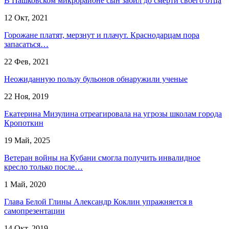
В Пашковском микрорайоне сын забил до смерти своего отца
12 Окт, 2021
Горожане платят, мерзнут и плачут. Краснодарцам пора
запасаться…
22 Фев, 2021
Неожиданную пользу бульонов обнаружили ученые
22 Ноя, 2019
Екатерина Мизулина отреагировала на угрозы школам города
Кропоткин
19 Май, 2025
Ветеран войны на Кубани смогла получить инвалидное
кресло только после…
1 Май, 2020
Глава Белой Глины Александр Коклин упражняется в
самопрезентации
14 Окт, 2019