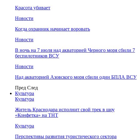
Красота убивает
Новости
Когда охранник начинает воровать
Новости
В ночь на 7 июля над акваторией Черного моря сбили 7
беспилотников ВСУ
Новости
Над акваторией Азовского моря сбили один БПЛА ВСУ
Пред
След
Культура
Культура
Житель Краснодара исполнит свой трек в шоу
«Конфетка» на ТНТ
Культура
Перспективы развития туристического сектора