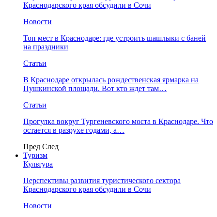
Краснодарского края обсудили в Сочи
Новости
Топ мест в Краснодаре: где устроить шашлыки с баней
на праздники
Статьи
В Краснодаре открылась рождественская ярмарка на
Пушкинской площади. Вот кто ждет там…
Статьи
Прогулка вокруг Тургеневского моста в Краснодаре. Что
остается в разрухе годами, а…
Пред
След
Туризм
Культура
Перспективы развития туристического сектора
Краснодарского края обсудили в Сочи
Новости