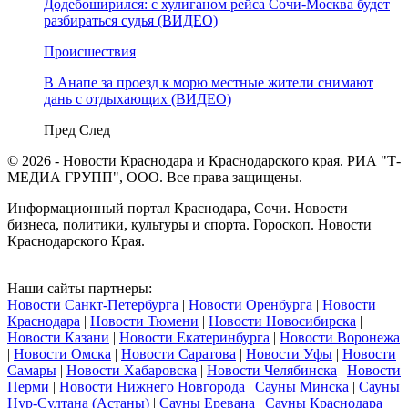
Додебоширился: с хулиганом рейса Сочи-Москва будет
разбираться судья (ВИДЕО)
Происшествия
В Анапе за проезд к морю местные жители снимают
дань с отдыхающих (ВИДЕО)
Пред
След
© 2026 - Новости Краснодара и Краснодарского края. РИА "Т-
МЕДИА ГРУПП", ООО. Все права защищены.
Информационный портал Краснодара, Сочи. Новости
бизнеса, политики, культуры и спорта. Гороскоп. Новости
Краснодарского Края.
Наши сайты партнеры:
Новости Санкт-Петербурга
|
Новости Оренбурга
|
Новости
Краснодара
|
Новости Тюмени
|
Новости Новосибирска
|
Новости Казани
|
Новости Екатеринбурга
|
Новости Воронежа
|
Новости Омска
|
Новости Саратова
|
Новости Уфы
|
Новости
Самары
|
Новости Хабаровска
|
Новости Челябинска
|
Новости
Перми
|
Новости Нижнего Новгорода
|
Сауны Минска
|
Сауны
Нур-Султана (Астаны)
|
Сауны Еревана
|
Сауны Краснодара