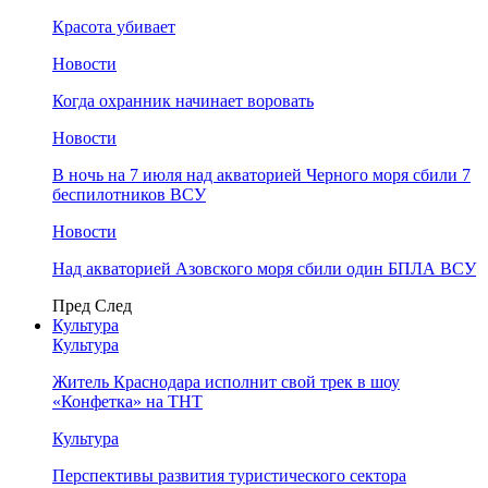
Красота убивает
Новости
Когда охранник начинает воровать
Новости
В ночь на 7 июля над акваторией Черного моря сбили 7
беспилотников ВСУ
Новости
Над акваторией Азовского моря сбили один БПЛА ВСУ
Пред
След
Культура
Культура
Житель Краснодара исполнит свой трек в шоу
«Конфетка» на ТНТ
Культура
Перспективы развития туристического сектора