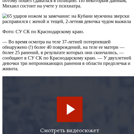
потому пошел сдаваться в полицию. По некоторым данным,
Михаил состоит на учете у психиатра.
Фото: СУ СК по Краснодарскому краю.
— Во время осмотра на теле 37-летней потерпевшей
обнаружено (!) более 40 повреждений, на теле ее матери —
более 25 ранений, в результате которых они скончались, —
сообщают в СУ СК по Краснодарскому краю. — У двухлетней
девочки три непроникающих ранения в области предплечья и
живота.
Видео допроса подозреваемого в убийстве жены и тещи в
Краснодарском крае Видео: СК России..
Михаила уже задержали. Возбуждено уголовное дело по
статье «Убийство». Сейчас с ним общается следователь.
— Частично раскаиваюсь, — сказал мужчина на допросе.
На данный момент решается вопрос о заключении мужчины
под стражу. Что касается детей, то они были доставлены в
больницу, где им оказали необходимую помощь. Угрозы их