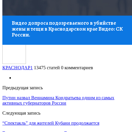
жизни и здоровья нет. К ним уже выехали работники органов
опеки, которые определят, где дальше будут жить дети.
Еще больше материалов по теме:
«Происшествия на Кубани»
Источник
КРАСНОДАР1
13475 статей
0 комментариев
Предыдущая запись
Путин назвал Вениамина Кондратьева одним из самых
активных губернаторов России
Следующая запись
“Спектакль” для жителей Кубани продолжается