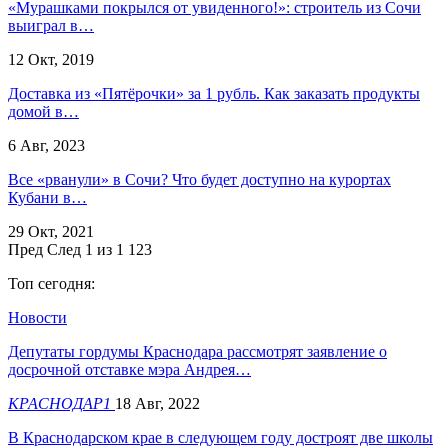
«Мурашками покрылся от увиденного!»: строитель из Сочи
выиграл в…
12 Окт, 2019
Доставка из «Пятёрочки» за 1 рубль. Как заказать продукты
домой в…
6 Авг, 2023
Все «рванули» в Сочи? Что будет доступно на курортах
Кубани в…
29 Окт, 2021
Пред
След
1 из 1 123
Топ сегодня:
Новости
Депутаты гордумы Краснодара рассмотрят заявление о
досрочной отставке мэра Андрея…
КРАСНОДАР1
18 Авг, 2022
В Краснодарском крае в следующем году достроят две школы