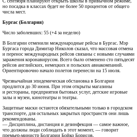
С сентября планируют открыть школы в привычном режиме,
но посадка в классах будет не более 50 процентов от общего
числа мест.
Бургас (Болгария)
Число заболевших: 55 (+4 за неделю)
В Болгарии отменили международные рейсы в Бургас. Мэр
Бургаса города Димитар Николов сказал, что массовая отмена
и перенос международных рейсов связаны с новыми случаями
заражения коронавирусом. Всего было отменено сто пятьдесят
рейсов английских, немецких и польских авиакомпаний.
Ориентировочно начало полетов перенесли на 15 июля.
Чрезвычайная эпидемическая обстановка в Болгарии
продлится до 30 июня. При этом открыты магазины
и рестораны, предприятия бытовых услуг, детские игровые
залы и музеи, кинотеатры и театры.
Защитные маски остаются обязательными только в городском
транспорте, для остальных закрытых пространств они лишь
рекомендованы.
— Дисциплина, дистанция и дезинфекция — самое важное,
что должны люди соблюдать в этот момент, — говорит
премьер-министр Болгарии Бойко Борисов.