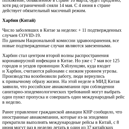
положение, объявленное в стране 16 марта, будет продлено,
хотя ряд ограничений сняли 14 мая. С 4 июня в стране
действует обязательный масочный режим.
Харбин (Китай)
Число заболевших в Китае за неделю: + 11 подтвержденных
случаев COVID-19.
По данным Национальной комиссии здравоохранения, все
новые подтвержденные случаи являются завезенными.
Харбин стал центром второй волны распространения
коронавирусной инфекции в Китае. Но уже с 7 мая все 125
городов и уездов провинции Хэйлунцзян, куда входит
и Харбин, считаются районами с низким уровнем угрозы.
Производства возобновили работу, люди вернулись
к привычному образу жизни. На этой неделе в МИД Китая
заявили, что российские авиакомпании при соблюдении
санитарно-эпидемиологических требований могут выбрать
один пункт пропуска и совершать один международный рейс
в неделю.
Ранее управление гражданской авиации КНР сообщило, что
иностранные авиакомпании, которые из-за эпидемии
прекратили выполнять международные рейсы в Китай, с 8
июня могут раз в неделю летать в один из 37 китайских