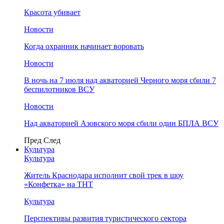
Красота убивает
Новости
Когда охранник начинает воровать
Новости
В ночь на 7 июля над акваторией Черного моря сбили 7
беспилотников ВСУ
Новости
Над акваторией Азовского моря сбили один БПЛА ВСУ
Пред
След
Культура
Культура
Житель Краснодара исполнит свой трек в шоу
«Конфетка» на ТНТ
Культура
Перспективы развития туристического сектора