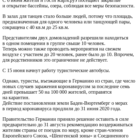
С 6 июня жители и гости Карлсруэ посещают закрытые
и открытие бассейны, озера, соблюдая все меры безопасности.
В залах для танцев стало больше людей, потому что площадь,
предназначенная для одного человека или танцующей пары,
сокращена с 40 кв.м до 25 кв.м.
Представителям двух домовладений разрешили находиться
в одном помещении в группе свыше 10 человек.
Теперь можно также проводить мероприятия на свежем
воздухе с участием до 20 человек, ранее было до 10. Впрочем,
для родственников это ограничение не действует.
С 15 июня начнут работу туристические автобусы.
Однако, туристы, въезжающие в Германию из стран, где число
новых случаев заражения коронавирусом за последние семь
дней превышает 50 на 100 000 жителей, отправятся
на карантин.
Действие постановления земли Баден-Вюртемберг о мерах
в период коронавируса продлили до 31 июня 2020 года.
Правительство Германии приняло решение оставить в силе
предварительно до 31 августа рекомендацию воздерживаться
жителям страны от поездок по миру, кроме стран-членов
Европейского Союза, «Шенгенской зоны» и Соединенного