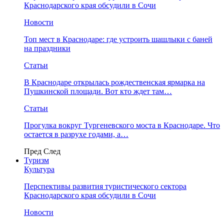
Краснодарского края обсудили в Сочи
Новости
Топ мест в Краснодаре: где устроить шашлыки с баней
на праздники
Статьи
В Краснодаре открылась рождественская ярмарка на
Пушкинской площади. Вот кто ждет там…
Статьи
Прогулка вокруг Тургеневского моста в Краснодаре. Что
остается в разрухе годами, а…
Пред
След
Туризм
Культура
Перспективы развития туристического сектора
Краснодарского края обсудили в Сочи
Новости