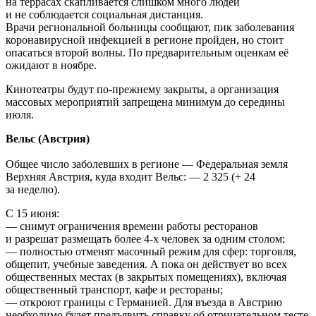
на террасах скапливается слишком много людей
и не соблюдается социальная дистанция.
Врачи региональной больницы сообщают, пик заболевания
коронавирусной инфекцией в регионе пройден, но стоит
опасаться второй волны. По предварительным оценкам её
ожидают в ноябре.
Кинотеатры будут по-прежнему закрыты, а организация
массовых мероприятий запрещена минимум до середины
июля.
Вельс (Австрия)
Общее число заболевших в регионе — Федеральная земля
Верхняя Австрия, куда входит Вельс: — 2 325 (+ 24
за неделю).
С 15 июня:
— снимут ограничения времени работы ресторанов
и разрешат размещать более 4-х человек за одним столом;
— полностью отменят масочный режим для сфер: торговля,
общепит, учебные заведения. А пока он действует во всех
общественных местах (в закрытых помещениях), включая
общественный транспорт, кафе и рестораны;
— откроют границы с Германией. Для въезда в Австрию
необходимо будет предъявить справку об отрицательном тесте