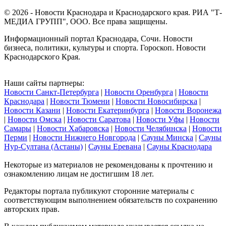
© 2026 - Новости Краснодара и Краснодарского края. РИА "Т-
МЕДИА ГРУПП", ООО. Все права защищены.
Информационный портал Краснодара, Сочи. Новости
бизнеса, политики, культуры и спорта. Гороскоп. Новости
Краснодарского Края.
Наши сайты партнеры:
Новости Санкт-Петербурга
|
Новости Оренбурга
|
Новости
Краснодара
|
Новости Тюмени
|
Новости Новосибирска
|
Новости Казани
|
Новости Екатеринбурга
|
Новости Воронежа
|
Новости Омска
|
Новости Саратова
|
Новости Уфы
|
Новости
Самары
|
Новости Хабаровска
|
Новости Челябинска
|
Новости
Перми
|
Новости Нижнего Новгорода
|
Сауны Минска
|
Сауны
Нур-Султана (Астаны)
|
Сауны Еревана
|
Сауны Краснодара
Некоторые из материалов не рекомендованы к прочтению и
ознакомлению лицам не достигшим 18 лет.
Редакторы портала публикуют сторонние материалы с
соответствующим выполнением обязательств по сохранению
авторских прав.