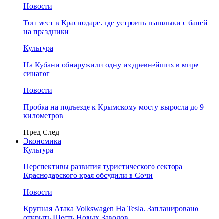
Новости
Топ мест в Краснодаре: где устроить шашлыки с баней
на праздники
Культура
На Кубани обнаружили одну из древнейших в мире
синагог
Новости
Пробка на подъезде к Крымскому мосту выросла до 9
километров
Пред
След
Экономика
Культура
Перспективы развития туристического сектора
Краснодарского края обсудили в Сочи
Новости
Крупная Атака Volkswagen На Tesla. Запланировано
открыть Шесть Новых Заводов