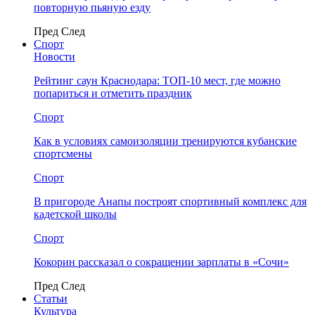
повторную пьяную езду
Пред
След
Спорт
Новости
Рейтинг саун Краснодара: ТОП-10 мест, где можно
попариться и отметить праздник
Спорт
Как в условиях самоизоляции тренируются кубанские
спортсмены
Спорт
В пригороде Анапы построят спортивный комплекс для
кадетской школы
Спорт
Кокорин рассказал о сокращении зарплаты в «Сочи»
Пред
След
Статьи
Культура