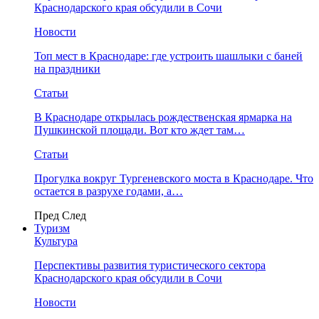
Краснодарского края обсудили в Сочи
Новости
Топ мест в Краснодаре: где устроить шашлыки с баней
на праздники
Статьи
В Краснодаре открылась рождественская ярмарка на
Пушкинской площади. Вот кто ждет там…
Статьи
Прогулка вокруг Тургеневского моста в Краснодаре. Что
остается в разрухе годами, а…
Пред
След
Туризм
Культура
Перспективы развития туристического сектора
Краснодарского края обсудили в Сочи
Новости