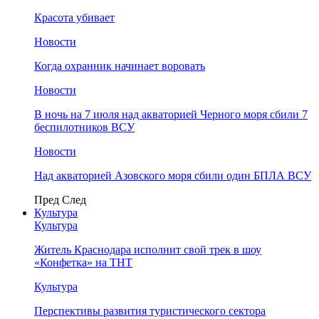
Красота убивает
Новости
Когда охранник начинает воровать
Новости
В ночь на 7 июля над акваторией Черного моря сбили 7
беспилотников ВСУ
Новости
Над акваторией Азовского моря сбили один БПЛА ВСУ
Пред
След
Культура
Культура
Житель Краснодара исполнит свой трек в шоу
«Конфетка» на ТНТ
Культура
Перспективы развития туристического сектора