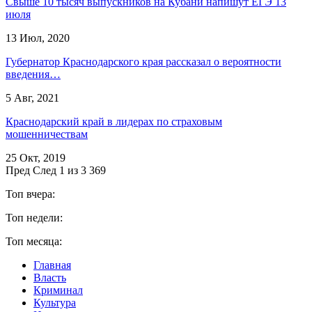
Свыше 10 тысяч выпускников на Кубани напишут ЕГЭ 13
июля
13 Июл, 2020
Губернатор Краснодарского края рассказал о вероятности
введения…
5 Авг, 2021
Краснодарский край в лидерах по страховым
мошенничествам
25 Окт, 2019
Пред
След
1 из 3 369
Топ вчера:
Топ недели:
Топ месяца:
Главная
Власть
Криминал
Культура