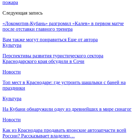
пожара
Следующая запись
«Локомотив-Кубань» разгромил «Калев» в первом матче
после отставки главного тренера
Вам также могут понравиться
Еще от автора
Культура
Перспективы развития туристического сектора
Краснодарского края обсудили в Сочи
Новости
Топ мест в Краснодаре: где устроить шашлыки с баней на
праздники
Культура
На Кубани обнаружили одну из древнейших в мире синагог
Новости
Как из Краснодара продавать японские автозапчасти всей
России? Рассказывает владелец…