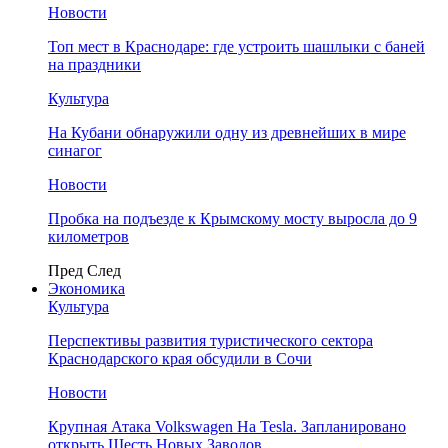
Новости
Топ мест в Краснодаре: где устроить шашлыки с баней
на праздники
Культура
На Кубани обнаружили одну из древнейших в мире
синагог
Новости
Пробка на подъезде к Крымскому мосту выросла до 9
километров
Пред
След
Экономика
Культура
Перспективы развития туристического сектора
Краснодарского края обсудили в Сочи
Новости
Крупная Атака Volkswagen На Tesla. Запланировано
открыть Шесть Новых Заводов