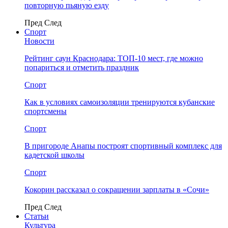
повторную пьяную езду
Пред
След
Спорт
Новости
Рейтинг саун Краснодара: ТОП-10 мест, где можно
попариться и отметить праздник
Спорт
Как в условиях самоизоляции тренируются кубанские
спортсмены
Спорт
В пригороде Анапы построят спортивный комплекс для
кадетской школы
Спорт
Кокорин рассказал о сокращении зарплаты в «Сочи»
Пред
След
Статьи
Культура