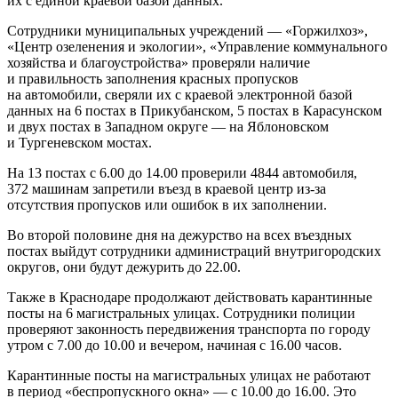
их с единой краевой базой данных.
Сотрудники муниципальных учреждений — «Горжилхоз»,
«Центр озеленения и экологии», «Управление коммунального
хозяйства и благоустройства» проверяли наличие
и правильность заполнения красных пропусков
на автомобили, сверяли их с краевой электронной базой
данных на 6 постах в Прикубанском, 5 постах в Карасунском
и двух постах в Западном округе — на Яблоновском
и Тургеневском мостах.
На 13 постах с 6.00 до 14.00 проверили 4844 автомобиля,
372 машинам запретили въезд в краевой центр из-за
отсутствия пропусков или ошибок в их заполнении.
Во второй половине дня на дежурство на всех въездных
постах выйдут сотрудники администраций внутригородских
округов, они будут дежурить до 22.00.
Также в Краснодаре продолжают действовать карантинные
посты на 6 магистральных улицах. Сотрудники полиции
проверяют законность передвижения транспорта по городу
утром с 7.00 до 10.00 и вечером, начиная с 16.00 часов.
Карантинные посты на магистральных улицах не работают
в период «беспропускного окна» — с 10.00 до 16.00. Это