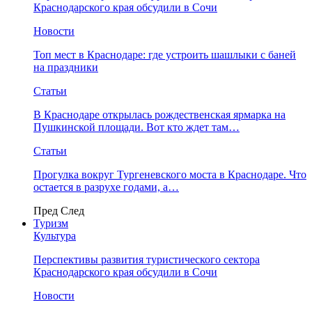
Краснодарского края обсудили в Сочи
Новости
Топ мест в Краснодаре: где устроить шашлыки с баней
на праздники
Статьи
В Краснодаре открылась рождественская ярмарка на
Пушкинской площади. Вот кто ждет там…
Статьи
Прогулка вокруг Тургеневского моста в Краснодаре. Что
остается в разрухе годами, а…
Пред
След
Туризм
Культура
Перспективы развития туристического сектора
Краснодарского края обсудили в Сочи
Новости