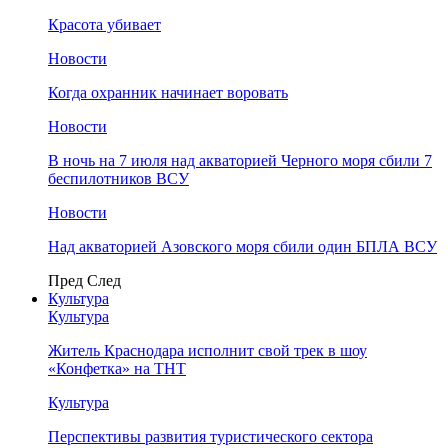
Красота убивает
Новости
Когда охранник начинает воровать
Новости
В ночь на 7 июля над акваторией Черного моря сбили 7
беспилотников ВСУ
Новости
Над акваторией Азовского моря сбили один БПЛА ВСУ
Пред
След
Культура
Культура
Житель Краснодара исполнит свой трек в шоу
«Конфетка» на ТНТ
Культура
Перспективы развития туристического сектора