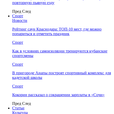
повторную пьяную езду
Пред
След
Спорт
Новости
Рейтинг саун Краснодара: ТОП-10 мест, где можно
попариться и отметить праздник
Спорт
Как в условиях самоизоляции тренируются кубанские
спортсмены
Спорт
В пригороде Анапы построят спортивный комплекс для
кадетской школы
Спорт
Кокорин рассказал о сокращении зарплаты в «Сочи»
Пред
След
Статьи
Культура