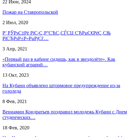
22 Июн, 2024
Пожар на Ставропольской
2 Июл, 2020
Р’ РЎРѕС‡Рё РїС‹С‚Р°СЋС‚СЃСЏ СЂРµС€РёС‚СЊ
РїСЂРѕР±Р»РµРјСѓ…
3 Апр, 2021
«Первый раз в кабине сидишь, как в звездолёте». Как
кубанский аграрий…
13 Окт, 2023
На Кубани объявлено штормовое предупреждение из-за
гололеда
8 Фев, 2021
Вениамин Кондратьев поздравил молодежь Кубани с Днем
студенческих…
18 Фев, 2020