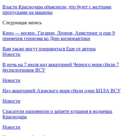
Власти Краснодара объяснили, что будет с желтыми
пропусками на машины
Следующая запись
Кино — космос. Гагарин, Леонов, Армстронг и еще 9
примеров героизма ко Дню космонавтики
Вам также могут понравиться
Еще от автора
Новости
В ночь на 7 июля над акваторией Черного моря сбили 7
беспилотников ВСУ
Новости
Над акваторией Азовского моря сбили один БПЛА ВСУ
Новости
Спасатели напомнили о запрете купания в водоемах
Краснодара
Новости