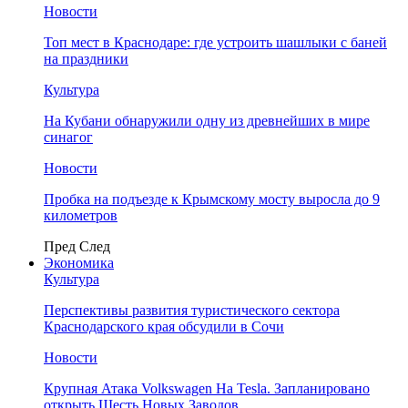
Новости
Топ мест в Краснодаре: где устроить шашлыки с баней
на праздники
Культура
На Кубани обнаружили одну из древнейших в мире
синагог
Новости
Пробка на подъезде к Крымскому мосту выросла до 9
километров
Пред
След
Экономика
Культура
Перспективы развития туристического сектора
Краснодарского края обсудили в Сочи
Новости
Крупная Атака Volkswagen На Tesla. Запланировано
открыть Шесть Новых Заводов