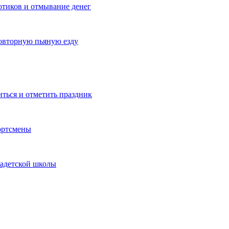
котиков и отмывание денег
овторную пьяную езду
иться и отметить праздник
ортсмены
кадетской школы