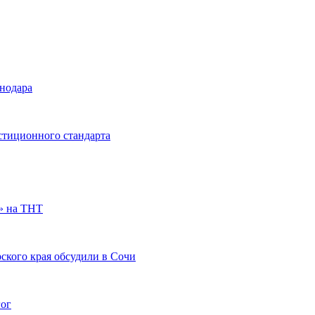
снодара
стиционного стандарта
» на ТНТ
ского края обсудили в Сочи
гог