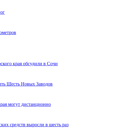
гог
лометров
ского края обсудили в Сочи
рыть Шесть Новых Заводов
рая могут дистанционно
ких средств выросли в шесть раз