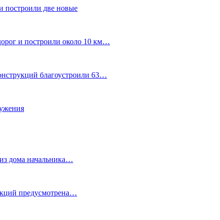
и построили две новые
дорог и построили около 10 км…
конструкций благоустроили 63…
лужения
о из дома начальника…
 акций предусмотрена…