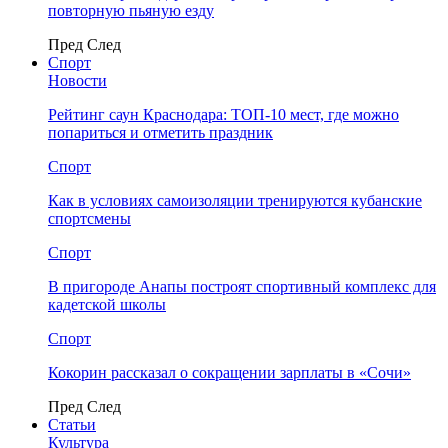
повторную пьяную езду
Пред
След
Спорт
Новости
Рейтинг саун Краснодара: ТОП-10 мест, где можно
попариться и отметить праздник
Спорт
Как в условиях самоизоляции тренируются кубанские
спортсмены
Спорт
В пригороде Анапы построят спортивный комплекс для
кадетской школы
Спорт
Кокорин рассказал о сокращении зарплаты в «Сочи»
Пред
След
Статьи
Культура