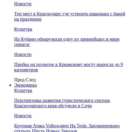
Новости
Топ мест в Краснодаре: где устроить шашлыки с баней
на праздники
Культура
На Кубани обнаружили одну из древнейших в мире
синагог
Новости
Пробка на подъезде к Крымскому мосту выросла до 9
километров
Пред
След
Экономика
Культура
Перспективы развития туристического сектора
Краснодарского края обсудили в Сочи
Новости
Крупная Атака Volkswagen На Tesla. Запланировано
открыть Шесть Новых Заводов