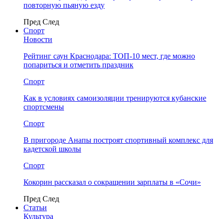
повторную пьяную езду
Пред
След
Спорт
Новости
Рейтинг саун Краснодара: ТОП-10 мест, где можно
попариться и отметить праздник
Спорт
Как в условиях самоизоляции тренируются кубанские
спортсмены
Спорт
В пригороде Анапы построят спортивный комплекс для
кадетской школы
Спорт
Кокорин рассказал о сокращении зарплаты в «Сочи»
Пред
След
Статьи
Культура