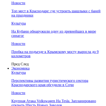
Новости
Топ мест в Краснодаре: где устроить шашлыки с баней
на праздники
Культура
На Кубани обнаружили одну из древнейших в мире
синагог
Новости
Пробка на подъезде к Крымскому мосту выросла до 9
километров
Пред
След
Экономика
Культура
Перспективы развития туристического сектора
Краснодарского края обсудили в Сочи
Новости
Крупная Атака Volkswagen На Tesla. Запланировано
открыть Шесть Новых Заводов