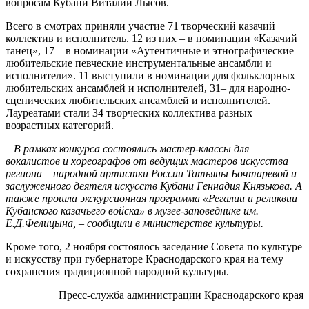
вопросам Кубани Виталий Лысов.
Всего в смотрах приняли участие 71 творческий казачий
коллектив и исполнитель. 12 из них – в номинации «Казачий
танец», 17 – в номинации «Аутентичные и этнографические
любительские певческие инструментальные ансамбли и
исполнители». 11 выступили в номинации для фольклорных
любительских ансамблей и исполнителей, 31– для народно-
сценических любительских ансамблей и исполнителей.
Лауреатами стали 34 творческих коллектива разных
возрастных категорий.
– В рамках конкурса состоялись мастер-классы для
вокалистов и хореографов от ведущих мастеров искусства
региона – народной артистки России Татьяны Бочтаревой и
заслуженного деятеля искусств Кубани Геннадия Князькова. А
также прошла экскурсионная программа «Регалии и реликвии
Кубанского казачьего войска» в музее-заповеднике им.
Е.Д.Фелицына, – сообщили в министерстве культуры.
Кроме того, 2 ноября состоялось заседание Совета по культуре
и искусству при губернаторе Краснодарского края на тему
сохранения традиционной народной культуры.
Пресс-служба администрации Краснодарского края