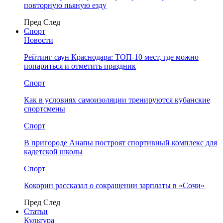
повторную пьяную езду
Пред
След
Спорт
Новости
Рейтинг саун Краснодара: ТОП-10 мест, где можно
попариться и отметить праздник
Спорт
Как в условиях самоизоляции тренируются кубанские
спортсмены
Спорт
В пригороде Анапы построят спортивный комплекс для
кадетской школы
Спорт
Кокорин рассказал о сокращении зарплаты в «Сочи»
Пред
След
Статьи
Культура