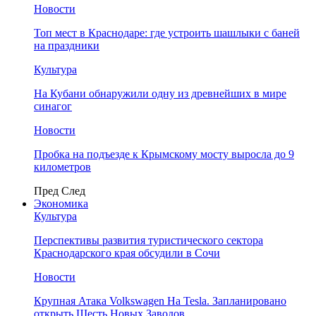
Новости
Топ мест в Краснодаре: где устроить шашлыки с баней
на праздники
Культура
На Кубани обнаружили одну из древнейших в мире
синагог
Новости
Пробка на подъезде к Крымскому мосту выросла до 9
километров
Пред
След
Экономика
Культура
Перспективы развития туристического сектора
Краснодарского края обсудили в Сочи
Новости
Крупная Атака Volkswagen На Tesla. Запланировано
открыть Шесть Новых Заводов