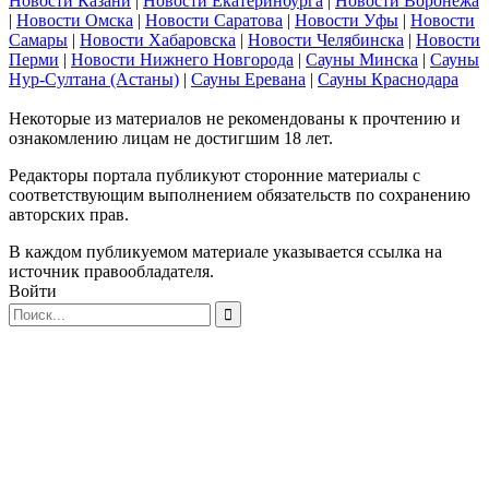
Новости Казани
|
Новости Екатеринбурга
|
Новости Воронежа
|
Новости Омска
|
Новости Саратова
|
Новости Уфы
|
Новости
Самары
|
Новости Хабаровска
|
Новости Челябинска
|
Новости
Перми
|
Новости Нижнего Новгорода
|
Сауны Минска
|
Сауны
Нур-Султана (Астаны)
|
Сауны Еревана
|
Сауны Краснодара
Некоторые из материалов не рекомендованы к прочтению и
ознакомлению лицам не достигшим 18 лет.
Редакторы портала публикуют сторонние материалы с
соответствующим выполнением обязательств по сохранению
авторских прав.
В каждом публикуемом материале указывается ссылка на
источник правообладателя.
Войти