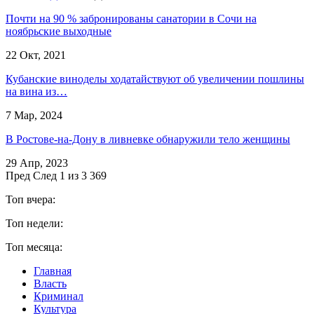
Почти на 90 % забронированы санатории в Сочи на
ноябрьские выходные
22 Окт, 2021
Кубанские виноделы ходатайствуют об увеличении пошлины
на вина из…
7 Мар, 2024
В Ростове-на-Дону в ливневке обнаружили тело женщины
29 Апр, 2023
Пред
След
1 из 3 369
Топ вчера:
Топ недели:
Топ месяца:
Главная
Власть
Криминал
Культура