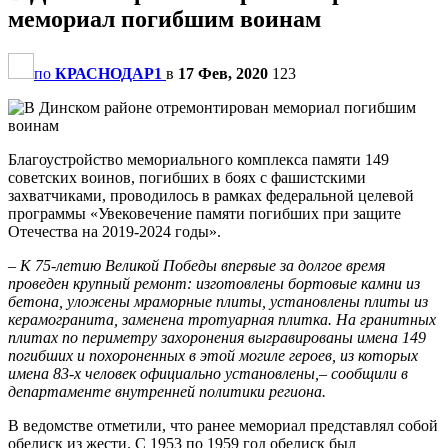
мемориал погибшим воинам
по
КРАСНОДАР1
в
17 Фев, 2020
123
Благоустройство мемориального комплекса памяти 149
советских воинов, погибших в боях с фашистскими
захватчиками, проводилось в рамках федеральной целевой
программы «Увековечение памяти погибших при защите
Отечества на 2019-2024 годы».
– К 75-летию Великой Победы впервые за долгое время
проведен крупный ремонт: изготовлены бортовые камни из
бетона, уложены мраморные плиты, установлены плиты из
керамогранита, заменена тротуарная плитка. На гранитных
плитах по периметру захоронения выгравированы имена 149
погибших и похороненных в этой могиле героев, из которых
имена 83-х человек официально установлены,– сообщили в
департаменте внутренней политики региона.
В ведомстве отметили, что ранее мемориал представлял собой
обелиск из жести. С 1953 по 1959 год обелиск был