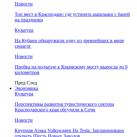
Новости
Топ мест в Краснодаре: где устроить шашлыки с баней
на праздники
Культура
На Кубани обнаружили одну из древнейших в мире
синагог
Новости
Пробка на подъезде к Крымскому мосту выросла до 9
километров
Пред
След
Экономика
Культура
Перспективы развития туристического сектора
Краснодарского края обсудили в Сочи
Новости
Крупная Атака Volkswagen На Tesla. Запланировано
открыть Шесть Новых Заводов