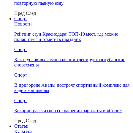
повторную пьяную езду
Пред
След
Спорт
Новости
Рейтинг саун Краснодара: ТОП-10 мест, где можно
попариться и отметить праздник
Спорт
Как в условиях самоизоляции тренируются кубанские
спортсмены
Спорт
В пригороде Анапы построят спортивный комплекс для
кадетской школы
Спорт
Кокорин рассказал о сокращении зарплаты в «Сочи»
Пред
След
Статьи
Культура