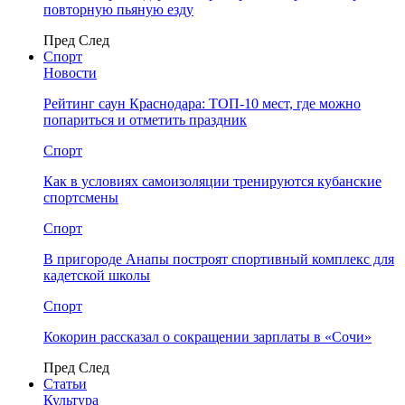
повторную пьяную езду
Пред
След
Спорт
Новости
Рейтинг саун Краснодара: ТОП-10 мест, где можно
попариться и отметить праздник
Спорт
Как в условиях самоизоляции тренируются кубанские
спортсмены
Спорт
В пригороде Анапы построят спортивный комплекс для
кадетской школы
Спорт
Кокорин рассказал о сокращении зарплаты в «Сочи»
Пред
След
Статьи
Культура