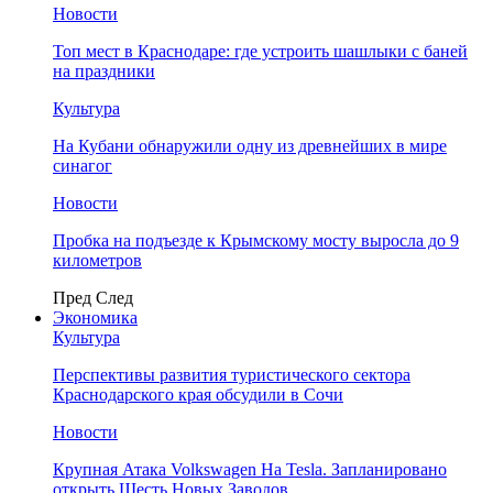
Новости
Топ мест в Краснодаре: где устроить шашлыки с баней
на праздники
Культура
На Кубани обнаружили одну из древнейших в мире
синагог
Новости
Пробка на подъезде к Крымскому мосту выросла до 9
километров
Пред
След
Экономика
Культура
Перспективы развития туристического сектора
Краснодарского края обсудили в Сочи
Новости
Крупная Атака Volkswagen На Tesla. Запланировано
открыть Шесть Новых Заводов