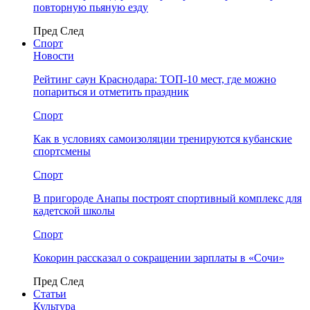
повторную пьяную езду
Пред
След
Спорт
Новости
Рейтинг саун Краснодара: ТОП-10 мест, где можно
попариться и отметить праздник
Спорт
Как в условиях самоизоляции тренируются кубанские
спортсмены
Спорт
В пригороде Анапы построят спортивный комплекс для
кадетской школы
Спорт
Кокорин рассказал о сокращении зарплаты в «Сочи»
Пред
След
Статьи
Культура