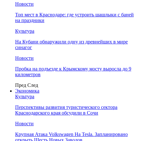
Новости
Топ мест в Краснодаре: где устроить шашлыки с баней
на праздники
Культура
На Кубани обнаружили одну из древнейших в мире
синагог
Новости
Пробка на подъезде к Крымскому мосту выросла до 9
километров
Пред
След
Экономика
Культура
Перспективы развития туристического сектора
Краснодарского края обсудили в Сочи
Новости
Крупная Атака Volkswagen На Tesla. Запланировано
открыть Шесть Новых Заводов