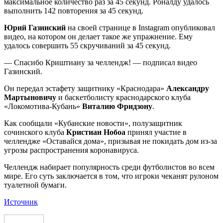
максимальное количество раз за 45 секунд. Роналду удалось
выполнить 142 повторения за 45 секунд.
Юрий Газинский
на своей странице в Instagram опубликовал
видео, на котором он делает такое же упражнение. Ему
удалось совершить 55 скручиваний за 45 секунд.
— Спасибо Криштиану за челлендж! — подписал видео
Газинский.
Он передал эстафету защитнику «Краснодара»
Александру
Мартыновичу
и баскетболисту краснодарского клуба
«Локомотива-Кубань»
Виталию Фридзону
.
Как сообщали «Кубанские новости», полузащитник
сочинского клуба
Кристиан Нобоа
принял участие в
челлендже «Оставайся дома», призывая не покидать дом из-за
угрозы распространения коронавируса.
Челлендж набирает популярность среди футболистов во всем
мире. Его суть заключается в том, что игроки чеканят рулоном
туалетной бумаги.
Источник