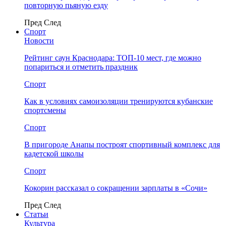
повторную пьяную езду
Пред
След
Спорт
Новости
Рейтинг саун Краснодара: ТОП-10 мест, где можно
попариться и отметить праздник
Спорт
Как в условиях самоизоляции тренируются кубанские
спортсмены
Спорт
В пригороде Анапы построят спортивный комплекс для
кадетской школы
Спорт
Кокорин рассказал о сокращении зарплаты в «Сочи»
Пред
След
Статьи
Культура