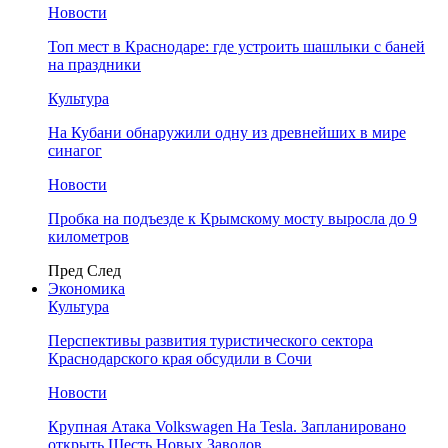
Новости
Топ мест в Краснодаре: где устроить шашлыки с баней
на праздники
Культура
На Кубани обнаружили одну из древнейших в мире
синагог
Новости
Пробка на подъезде к Крымскому мосту выросла до 9
километров
Пред
След
Экономика
Культура
Перспективы развития туристического сектора
Краснодарского края обсудили в Сочи
Новости
Крупная Атака Volkswagen На Tesla. Запланировано
открыть Шесть Новых Заводов