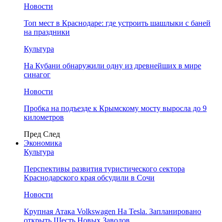
Новости
Топ мест в Краснодаре: где устроить шашлыки с баней
на праздники
Культура
На Кубани обнаружили одну из древнейших в мире
синагог
Новости
Пробка на подъезде к Крымскому мосту выросла до 9
километров
Пред
След
Экономика
Культура
Перспективы развития туристического сектора
Краснодарского края обсудили в Сочи
Новости
Крупная Атака Volkswagen На Tesla. Запланировано
открыть Шесть Новых Заводов