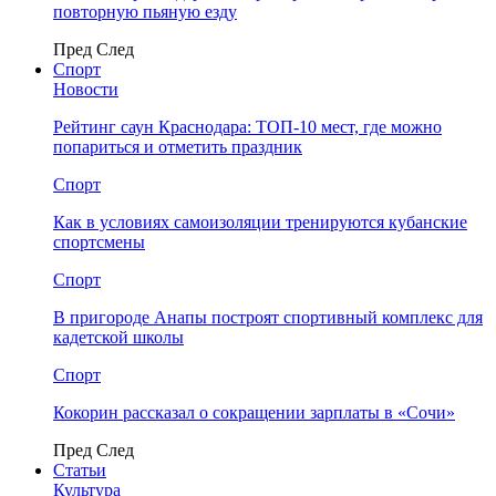
повторную пьяную езду
Пред
След
Спорт
Новости
Рейтинг саун Краснодара: ТОП-10 мест, где можно
попариться и отметить праздник
Спорт
Как в условиях самоизоляции тренируются кубанские
спортсмены
Спорт
В пригороде Анапы построят спортивный комплекс для
кадетской школы
Спорт
Кокорин рассказал о сокращении зарплаты в «Сочи»
Пред
След
Статьи
Культура