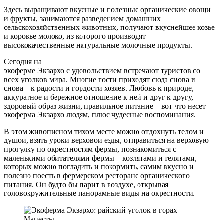
Здесь выращивают вкусные и полезные органические овощи
и фрукты, занимаются разведением домашних
сельскохозяйственных животных, получают вкуснейшее козье
и коровье молоко, из которого производят
высококачественные натуральные молочные продукты.
Сегодня на
экоферме Экзархо с удовольствием встречают туристов со
всех уголков мира. Многие гости приходят сюда снова и
снова – к радости и гордости хозяев. Любовь к природе,
аккуратное и бережное отношение к ней и друг к другу,
здоровый образ жизни, правильное питание – вот что несет
экоферма Экзархо людям, плюс чудесные воспоминания.
В этом живописном тихом месте можно отдохнуть телом и
душой, взять уроки верховой езды, отправиться на верховую
прогулку по окрестностям фермы, познакомиться с
маленькими обитателями фермы – козлятами и телятами,
которых можно погладить и покормить, самим вкусно и
полезно поесть в фермерском ресторане органического
питания. Он будто бы парит в воздухе, открывая
головокружительные панорамные виды на окрестности.