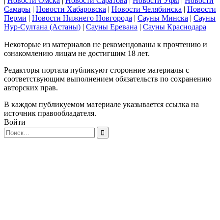
|
Новости Омска
|
Новости Саратова
|
Новости Уфы
|
Новости
Самары
|
Новости Хабаровска
|
Новости Челябинска
|
Новости
Перми
|
Новости Нижнего Новгорода
|
Сауны Минска
|
Сауны
Нур-Султана (Астаны)
|
Сауны Еревана
|
Сауны Краснодара
Некоторые из материалов не рекомендованы к прочтению и
ознакомлению лицам не достигшим 18 лет.
Редакторы портала публикуют сторонние материалы с
соответствующим выполнением обязательств по сохранению
авторских прав.
В каждом публикуемом материале указывается ссылка на
источник правообладателя.
Войти