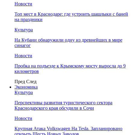
Новости
Топ мест в Краснодаре: где устроить шашлыки с баней
на праздники
Культура
На Кубани обнаружили одну из древнейших в мире
синагог
Новости
Пробка на подъезде к Крымскому мосту выросла до 9
километров
Пред
След
Экономика
Культура
Перспективы развития туристического сектора
Краснодарского края обсудили в Сочи
Новости
Крупная Атака Volkswagen На Tesla. Запланировано
открыть Шесть Новых Заводов