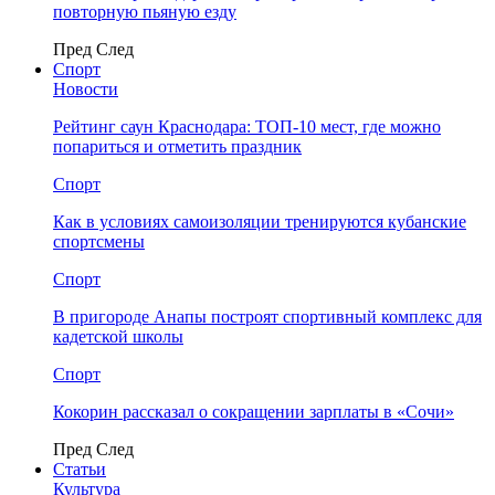
повторную пьяную езду
Пред
След
Спорт
Новости
Рейтинг саун Краснодара: ТОП-10 мест, где можно
попариться и отметить праздник
Спорт
Как в условиях самоизоляции тренируются кубанские
спортсмены
Спорт
В пригороде Анапы построят спортивный комплекс для
кадетской школы
Спорт
Кокорин рассказал о сокращении зарплаты в «Сочи»
Пред
След
Статьи
Культура