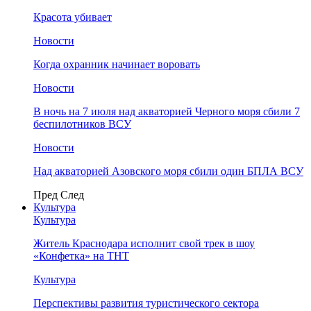
Красота убивает
Новости
Когда охранник начинает воровать
Новости
В ночь на 7 июля над акваторией Черного моря сбили 7
беспилотников ВСУ
Новости
Над акваторией Азовского моря сбили один БПЛА ВСУ
Пред
След
Культура
Культура
Житель Краснодара исполнит свой трек в шоу
«Конфетка» на ТНТ
Культура
Перспективы развития туристического сектора