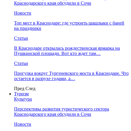
Краснодарского края обсудили в Сочи
Новости
Топ мест в Краснодаре: где устроить шашлыки с баней
на праздники
Статьи
В Краснодаре открылась рождественская ярмарка на
Пушкинской площади. Вот кто ждет там…
Статьи
Прогулка вокруг Тургеневского моста в Краснодаре. Что
остается в разрухе годами, а…
Пред
След
Туризм
Культура
Перспективы развития туристического сектора
Краснодарского края обсудили в Сочи
Новости