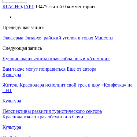
КРАСНОДАР1
13475 статей
0 комментариев
Предыдущая запись
Экоферма Экзархо: райский уголок в горах Мацесты
Следующая запись
Лучшие шашлычники края собрались в «Атамани»
Вам также могут понравиться
Еще от автора
Культура
Житель Краснодара исполнит свой трек в шоу «Конфетка» на
ТНТ
Культура
Перспективы развития туристического сектора
Краснодарского края обсудили в Сочи
Культура