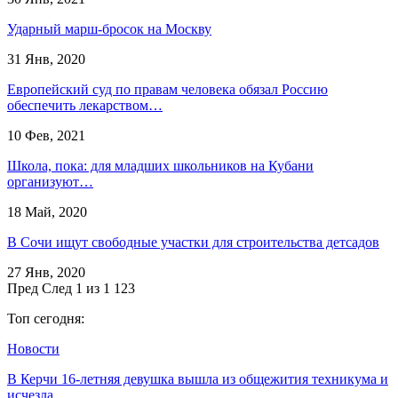
Ударный марш-бросок на Москву
31 Янв, 2020
Европейский суд по правам человека обязал Россию
обеспечить лекарством…
10 Фев, 2021
Школа, пока: для младших школьников на Кубани
организуют…
18 Май, 2020
В Сочи ищут свободные участки для строительства детсадов
27 Янв, 2020
Пред
След
1 из 1 123
Топ сегодня:
Новости
В Керчи 16-летняя девушка вышла из общежития техникума и
исчезла