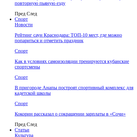
повторную пьяную езду
Пред
След
Спорт
Новости
Рейтинг саун Краснодара: ТОП-10 мест, где можно
попариться и отметить праздник
Спорт
Как в условиях самоизоляции тренируются кубанские
спортсмены
Спорт
В пригороде Анапы построят спортивный комплекс для
кадетской школы
Спорт
Кокорин рассказал о сокращении зарплаты в «Сочи»
Пред
След
Статьи
Культура