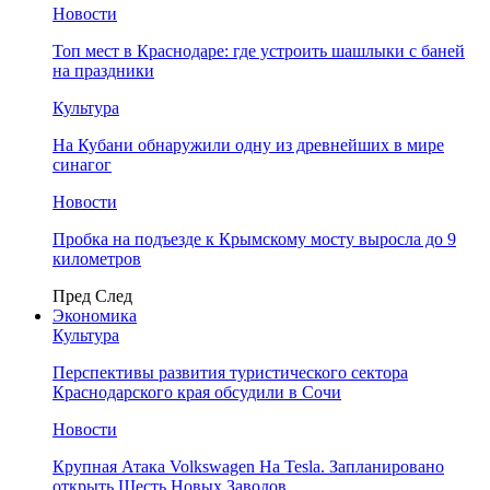
Новости
Топ мест в Краснодаре: где устроить шашлыки с баней
на праздники
Культура
На Кубани обнаружили одну из древнейших в мире
синагог
Новости
Пробка на подъезде к Крымскому мосту выросла до 9
километров
Пред
След
Экономика
Культура
Перспективы развития туристического сектора
Краснодарского края обсудили в Сочи
Новости
Крупная Атака Volkswagen На Tesla. Запланировано
открыть Шесть Новых Заводов