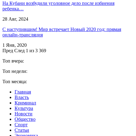
На Кубани возбудили уголовное дело после избиения
ребенка…
28 Авг, 2024
С наступившим! Мир встречает Новый 2020 год: прямая
онлайн-трансляция
1 Янв, 2020
Пред
След
1 из 3 369
Топ вчера:
Топ недели:
Топ месяца:
Главная
Власть
Криминал
Культура
Новости
Общество
Спорт
Статьи
Экономика