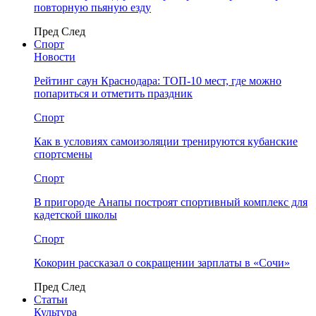
повторную пьяную езду
Пред
След
Спорт
Новости
Рейтинг саун Краснодара: ТОП-10 мест, где можно
попариться и отметить праздник
Спорт
Как в условиях самоизоляции тренируются кубанские
спортсмены
Спорт
В пригороде Анапы построят спортивный комплекс для
кадетской школы
Спорт
Кокорин рассказал о сокращении зарплаты в «Сочи»
Пред
След
Статьи
Культура