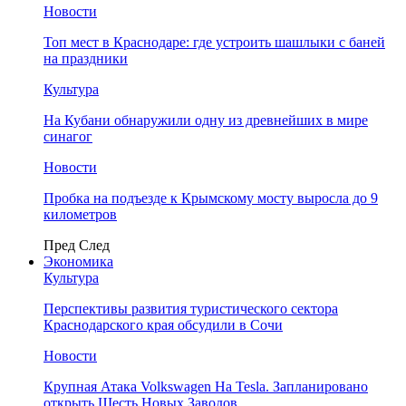
Новости
Топ мест в Краснодаре: где устроить шашлыки с баней
на праздники
Культура
На Кубани обнаружили одну из древнейших в мире
синагог
Новости
Пробка на подъезде к Крымскому мосту выросла до 9
километров
Пред
След
Экономика
Культура
Перспективы развития туристического сектора
Краснодарского края обсудили в Сочи
Новости
Крупная Атака Volkswagen На Tesla. Запланировано
открыть Шесть Новых Заводов