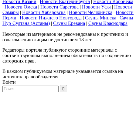
Новости Казани
|
Новости Екатеринбурга
|
Новости Воронежа
|
Новости Омска
|
Новости Саратова
|
Новости Уфы
|
Новости
Самары
|
Новости Хабаровска
|
Новости Челябинска
|
Новости
Перми
|
Новости Нижнего Новгорода
|
Сауны Минска
|
Сауны
Нур-Султана (Астаны)
|
Сауны Еревана
|
Сауны Краснодара
Некоторые из материалов не рекомендованы к прочтению и
ознакомлению лицам не достигшим 18 лет.
Редакторы портала публикуют сторонние материалы с
соответствующим выполнением обязательств по сохранению
авторских прав.
В каждом публикуемом материале указывается ссылка на
источник правообладателя.
Войти