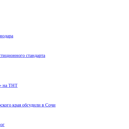
снодара
стиционного стандарта
» на ТНТ
ского края обсудили в Сочи
гог