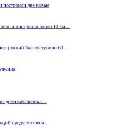
и построили две новые
дорог и построили около 10 км…
конструкций благоустроили 63…
лужения
о из дома начальника…
 акций предусмотрена…