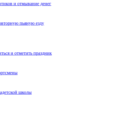
котиков и отмывание денег
овторную пьяную езду
иться и отметить праздник
ортсмены
кадетской школы