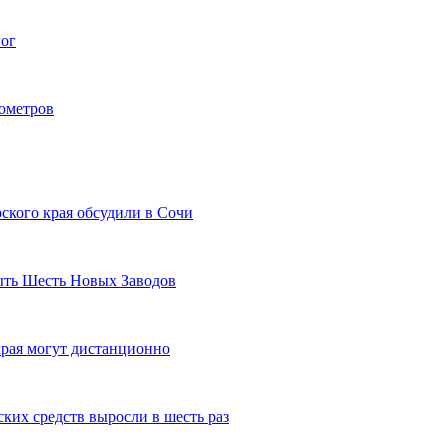
гог
лометров
ского края обсудили в Сочи
рыть Шесть Новых Заводов
рая могут дистанционно
ких средств выросли в шесть раз