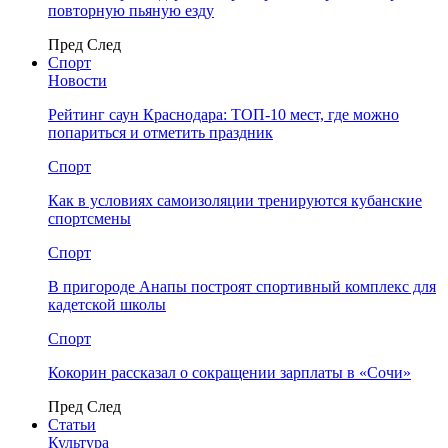
повторную пьяную езду
Пред
След
Спорт
Новости
Рейтинг саун Краснодара: ТОП-10 мест, где можно
попариться и отметить праздник
Спорт
Как в условиях самоизоляции тренируются кубанские
спортсмены
Спорт
В пригороде Анапы построят спортивный комплекс для
кадетской школы
Спорт
Кокорин рассказал о сокращении зарплаты в «Сочи»
Пред
След
Статьи
Культура