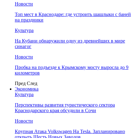
Новости
Топ мест в Краснодаре: где устроить шашлыки с баней
на праздники
Культура
На Кубани обнаружили одну из древнейших в мире
синагог
Новости
Пробка на подъезде к Крымскому мосту выросла до 9
километров
Пред
След
Экономика
Культура
Перспективы развития туристического сектора
Краснодарского края обсудили в Сочи
Новости
Крупная Атака Volkswagen На Tesla. Запланировано
открыть Шесть Новых Заводов