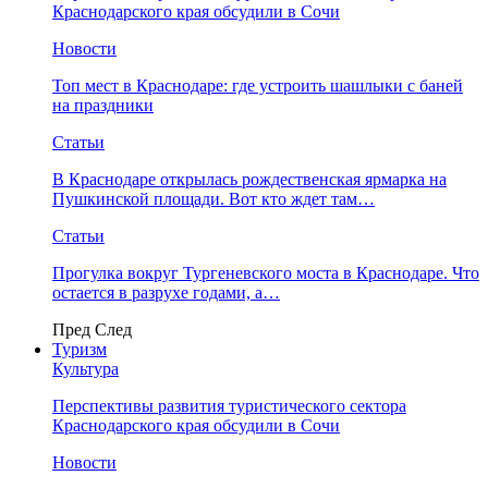
Краснодарского края обсудили в Сочи
Новости
Топ мест в Краснодаре: где устроить шашлыки с баней
на праздники
Статьи
В Краснодаре открылась рождественская ярмарка на
Пушкинской площади. Вот кто ждет там…
Статьи
Прогулка вокруг Тургеневского моста в Краснодаре. Что
остается в разрухе годами, а…
Пред
След
Туризм
Культура
Перспективы развития туристического сектора
Краснодарского края обсудили в Сочи
Новости