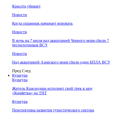
Красота убивает
Новости
Когда охранник начинает воровать
Новости
В ночь на 7 июля над акваторией Черного моря сбили 7
беспилотников ВСУ
Новости
Над акваторией Азовского моря сбили один БПЛА ВСУ
Пред
След
Культура
Культура
Житель Краснодара исполнит свой трек в шоу
«Конфетка» на ТНТ
Культура
Перспективы развития туристического сектора