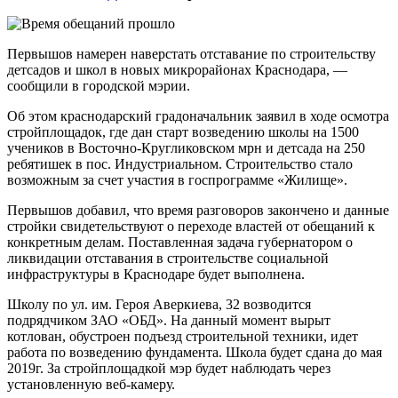
Первышов намерен наверстать отставание по строительству
детсадов и школ в новых микрорайонах Краснодара, —
сообщили в городской мэрии.
Об этом краснодарский градоначальник заявил в ходе осмотра
стройплощадок, где дан старт возведению школы на 1500
учеников в Восточно-Кругликовском мрн и детсада на 250
ребятишек в пос. Индустриальном. Строительство стало
возможным за счет участия в госпрограмме «Жилище».
Первышов добавил, что время разговоров закончено и данные
стройки свидетельствуют о переходе властей от обещаний к
конкретным делам. Поставленная задача губернатором о
ликвидации отставания в строительстве социальной
инфраструктуры в Краснодаре будет выполнена.
Школу по ул. им. Героя Аверкиева, 32 возводится
подрядчиком ЗАО «ОБД». На данный момент вырыт
котлован, обустроен подъезд строительной техники, идет
работа по возведению фундамента. Школа будет сдана до мая
2019г. За стройплощадкой мэр будет наблюдать через
установленную веб-камеру.