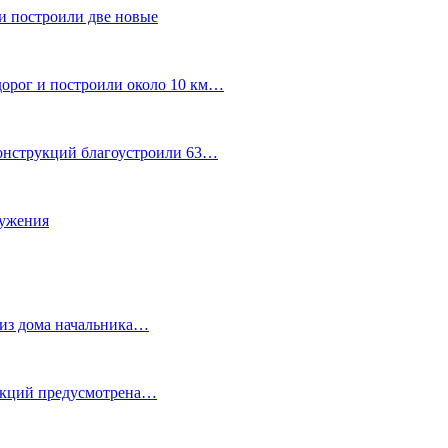
и построили две новые
дорог и построили около 10 км…
конструкций благоустроили 63…
лужения
о из дома начальника…
 акций предусмотрена…