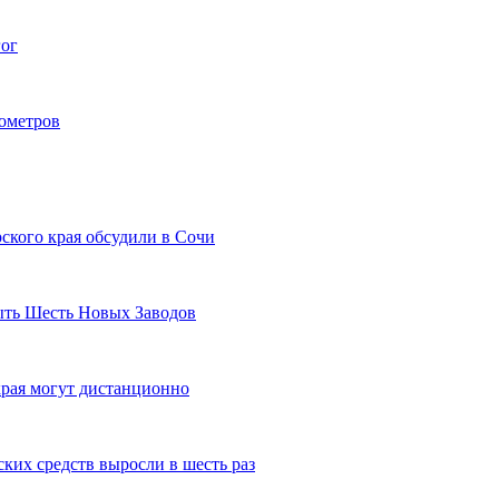
гог
лометров
ского края обсудили в Сочи
рыть Шесть Новых Заводов
рая могут дистанционно
ких средств выросли в шесть раз