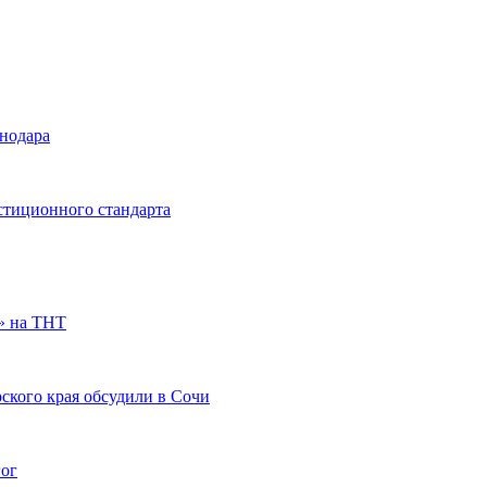
снодара
стиционного стандарта
» на ТНТ
ского края обсудили в Сочи
гог