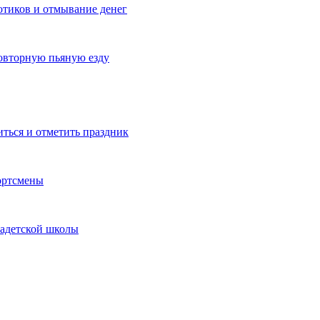
котиков и отмывание денег
овторную пьяную езду
иться и отметить праздник
ортсмены
кадетской школы