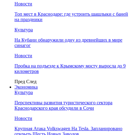
Новости
Топ мест в Краснодаре: где устроить шашлыки с баней
на праздники
Культура
На Кубани обнаружили одну из древнейших в мире
синагог
Новости
Пробка на подъезде к Крымскому мосту выросла до 9
километров
Пред
След
Экономика
Культура
Перспективы развития туристического сектора
Краснодарского края обсудили в Сочи
Новости
Крупная Атака Volkswagen На Tesla. Запланировано
открыть Шесть Новых Заводов