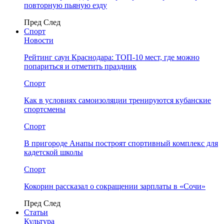
повторную пьяную езду
Пред
След
Спорт
Новости
Рейтинг саун Краснодара: ТОП-10 мест, где можно
попариться и отметить праздник
Спорт
Как в условиях самоизоляции тренируются кубанские
спортсмены
Спорт
В пригороде Анапы построят спортивный комплекс для
кадетской школы
Спорт
Кокорин рассказал о сокращении зарплаты в «Сочи»
Пред
След
Статьи
Культура