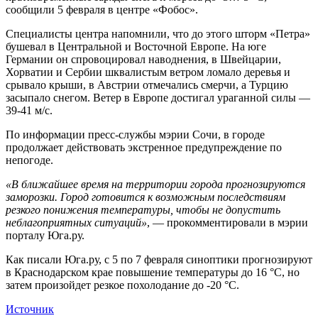
сообщили 5 февраля в центре «Фобос».
Специалисты центра напомнили, что до этого шторм «Петра»
бушевал в Центральной и Восточной Европе. На юге
Германии он спровоцировал наводнения, в Швейцарии,
Хорватии и Сербии шквалистым ветром ломало деревья и
срывало крыши, в Австрии отмечались смерчи, а Турцию
засыпало снегом. Ветер в Европе достигал ураганной силы —
39-41 м/с.
По информации пресс-службы мэрии Сочи, в городе
продолжает действовать экстренное предупреждение по
непогоде.
«В ближайшее время на территории города прогнозируются
заморозки. Город готовится к возможным последствиям
резкого понижения температуры, чтобы не допустить
неблагоприятных ситуаций»
, — прокомментировали в мэрии
порталу Юга.ру.
Как писали Юга.ру, с 5 по 7 февраля синоптики прогнозируют
в Краснодарском крае повышение температуры до 16 °С, но
затем произойдет резкое похолодание до -20 °С.
Источник