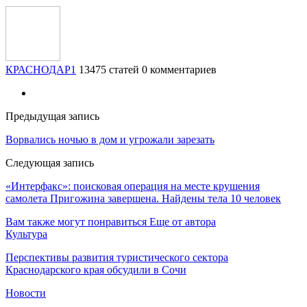
КРАСНОДАР1
13475 статей
0 комментариев
Предыдущая запись
Ворвались ночью в дом и угрожали зарезать
Следующая запись
«Интерфакс»: поисковая операция на месте крушения
самолета Пригожина завершена. Найдены тела 10 человек
Вам также могут понравиться
Еще от автора
Культура
Перспективы развития туристического сектора
Краснодарского края обсудили в Сочи
Новости