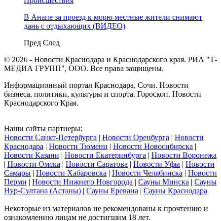
Происшествия
В Анапе за проезд к морю местные жители снимают
дань с отдыхающих (ВИДЕО)
Пред
След
© 2026 - Новости Краснодара и Краснодарского края. РИА "Т-
МЕДИА ГРУПП", ООО. Все права защищены.
Информационный портал Краснодара, Сочи. Новости
бизнеса, политики, культуры и спорта. Гороскоп. Новости
Краснодарского Края.
Наши сайты партнеры:
Новости Санкт-Петербурга
|
Новости Оренбурга
|
Новости
Краснодара
|
Новости Тюмени
|
Новости Новосибирска
|
Новости Казани
|
Новости Екатеринбурга
|
Новости Воронежа
|
Новости Омска
|
Новости Саратова
|
Новости Уфы
|
Новости
Самары
|
Новости Хабаровска
|
Новости Челябинска
|
Новости
Перми
|
Новости Нижнего Новгорода
|
Сауны Минска
|
Сауны
Нур-Султана (Астаны)
|
Сауны Еревана
|
Сауны Краснодара
Некоторые из материалов не рекомендованы к прочтению и
ознакомлению лицам не достигшим 18 лет.