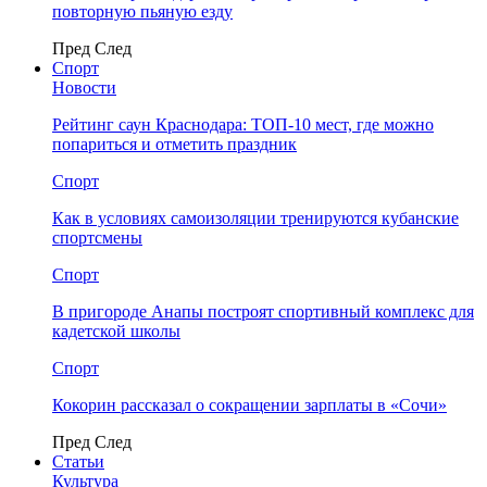
повторную пьяную езду
Пред
След
Спорт
Новости
Рейтинг саун Краснодара: ТОП-10 мест, где можно
попариться и отметить праздник
Спорт
Как в условиях самоизоляции тренируются кубанские
спортсмены
Спорт
В пригороде Анапы построят спортивный комплекс для
кадетской школы
Спорт
Кокорин рассказал о сокращении зарплаты в «Сочи»
Пред
След
Статьи
Культура