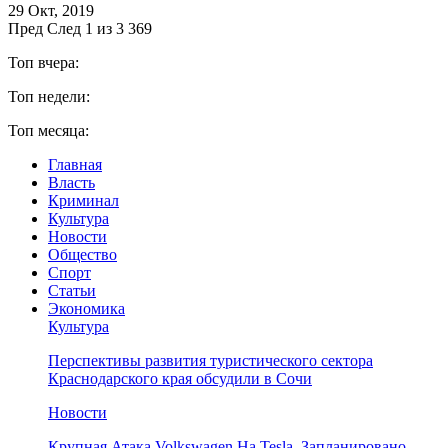
29 Окт, 2019
Пред
След
1 из 3 369
Топ вчера:
Топ недели:
Топ месяца:
Главная
Власть
Криминал
Культура
Новости
Общество
Спорт
Статьи
Экономика
Культура
Перспективы развития туристического сектора
Краснодарского края обсудили в Сочи
Новости
Крупная Атака Volkswagen На Tesla. Запланировано