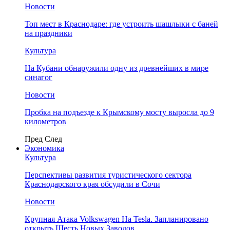
Новости
Топ мест в Краснодаре: где устроить шашлыки с баней
на праздники
Культура
На Кубани обнаружили одну из древнейших в мире
синагог
Новости
Пробка на подъезде к Крымскому мосту выросла до 9
километров
Пред
След
Экономика
Культура
Перспективы развития туристического сектора
Краснодарского края обсудили в Сочи
Новости
Крупная Атака Volkswagen На Tesla. Запланировано
открыть Шесть Новых Заводов