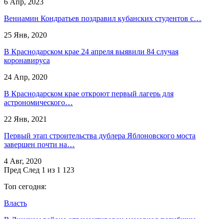
6 Апр, 2023
Вениамин Кондратьев поздравил кубанских студентов с…
25 Янв, 2020
В Краснодарском крае 24 апреля выявили 84 случая
коронавируса
24 Апр, 2020
В Краснодарском крае откроют первый лагерь для
астрономического…
22 Янв, 2021
Первый этап строительства дублера Яблоновского моста
завершен почти на…
4 Авг, 2020
Пред
След
1 из 1 123
Топ сегодня:
Власть