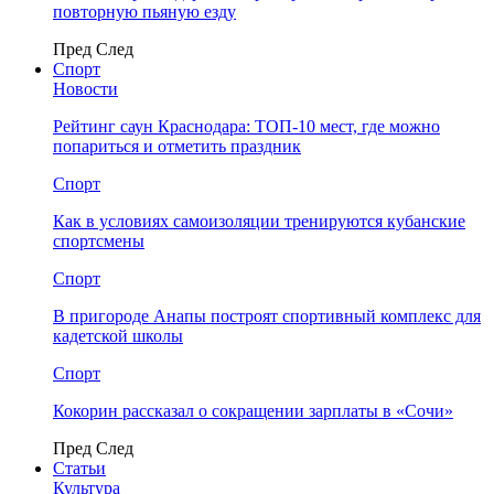
повторную пьяную езду
Пред
След
Спорт
Новости
Рейтинг саун Краснодара: ТОП-10 мест, где можно
попариться и отметить праздник
Спорт
Как в условиях самоизоляции тренируются кубанские
спортсмены
Спорт
В пригороде Анапы построят спортивный комплекс для
кадетской школы
Спорт
Кокорин рассказал о сокращении зарплаты в «Сочи»
Пред
След
Статьи
Культура