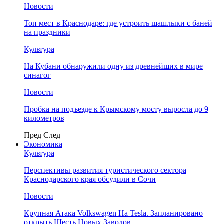
Новости
Топ мест в Краснодаре: где устроить шашлыки с баней
на праздники
Культура
На Кубани обнаружили одну из древнейших в мире
синагог
Новости
Пробка на подъезде к Крымскому мосту выросла до 9
километров
Пред
След
Экономика
Культура
Перспективы развития туристического сектора
Краснодарского края обсудили в Сочи
Новости
Крупная Атака Volkswagen На Tesla. Запланировано
открыть Шесть Новых Заводов