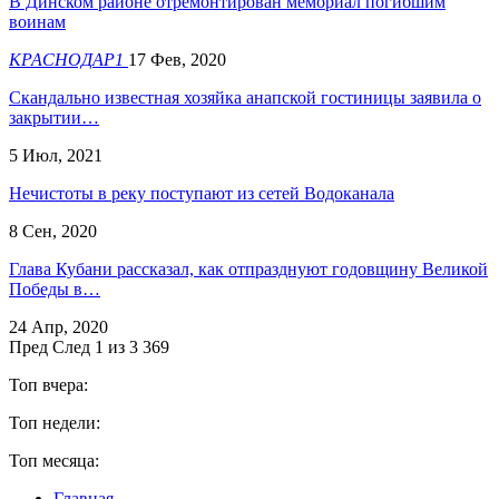
В Динском районе отремонтирован мемориал погибшим
воинам
КРАСНОДАР1
17 Фев, 2020
Скандально известная хозяйка анапской гостиницы заявила о
закрытии…
5 Июл, 2021
Нечистоты в реку поступают из сетей Водоканала
8 Сен, 2020
Глава Кубани рассказал, как отпразднуют годовщину Великой
Победы в…
24 Апр, 2020
Пред
След
1 из 3 369
Топ вчера:
Топ недели:
Топ месяца:
Главная