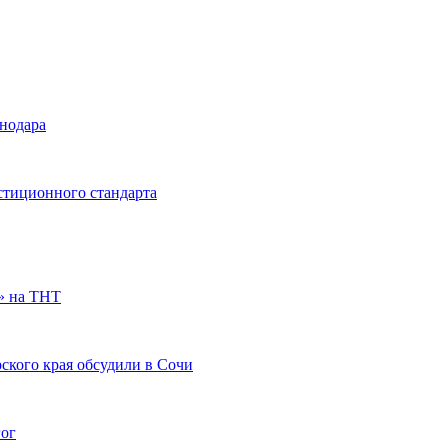
снодара
стиционного стандарта
» на ТНТ
ского края обсудили в Сочи
гог