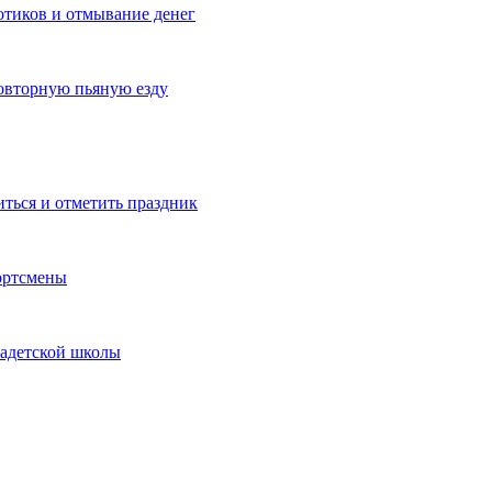
котиков и отмывание денег
овторную пьяную езду
иться и отметить праздник
ортсмены
кадетской школы