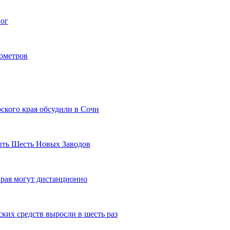
гог
лометров
ского края обсудили в Сочи
рыть Шесть Новых Заводов
рая могут дистанционно
ких средств выросли в шесть раз