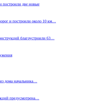
и построили две новые
дорог и построили около 10 км…
конструкций благоустроили 63…
лужения
о из дома начальника…
 акций предусмотрена…