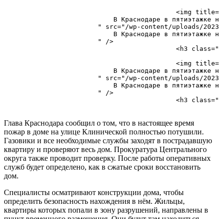
                                            <img title=
                            В Краснодаре в пятиэтажке н
                        " src="/wp-content/uploads/2023
                            В Краснодаре в пятиэтажке н
                        " />

                                            <h3 class="
                                            <img title=
                            В Краснодаре в пятиэтажке н
                        " src="/wp-content/uploads/2023
                            В Краснодаре в пятиэтажке н
                        " />

                                            <h3 class="
Глава Краснодара сообщил о том, что в настоящее время
пожар в доме на улице Клинической полностью потушили.
Газовики и все необходимые службы заходят в пострадавшую
квартиру и проверяют весь дом. Прокуратура Центрального
округа также проводит проверку. После работы оперативных
служб будет определено, как в сжатые сроки восстановить
дом.
Специалисты осматривают конструкции дома, чтобы
определить безопасность нахождения в нём. Жильцы,
квартиры которых попали в зону разрушений, направлены в
пункт временного размещения. Они будут там находиться