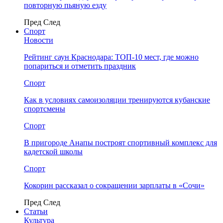
повторную пьяную езду
Пред
След
Спорт
Новости
Рейтинг саун Краснодара: ТОП-10 мест, где можно
попариться и отметить праздник
Спорт
Как в условиях самоизоляции тренируются кубанские
спортсмены
Спорт
В пригороде Анапы построят спортивный комплекс для
кадетской школы
Спорт
Кокорин рассказал о сокращении зарплаты в «Сочи»
Пред
След
Статьи
Культура