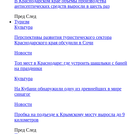
В Краснодарском крае объемы производства
антисептических средств выросли в шесть раз
Пред
След
Туризм
Культура
Перспективы развития туристического сектора
Краснодарского края обсудили в Сочи
Новости
Топ мест в Краснодаре: где устроить шашлыки с баней
на праздники
Культура
На Кубани обнаружили одну из древнейших в мире
синагог
Новости
Пробка на подъезде к Крымскому мосту выросла до 9
километров
Пред
След