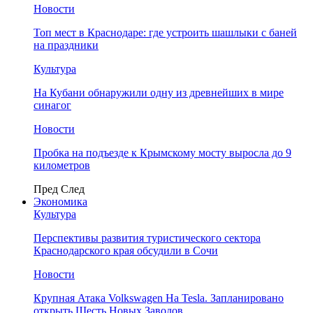
Новости
Топ мест в Краснодаре: где устроить шашлыки с баней
на праздники
Культура
На Кубани обнаружили одну из древнейших в мире
синагог
Новости
Пробка на подъезде к Крымскому мосту выросла до 9
километров
Пред
След
Экономика
Культура
Перспективы развития туристического сектора
Краснодарского края обсудили в Сочи
Новости
Крупная Атака Volkswagen На Tesla. Запланировано
открыть Шесть Новых Заводов