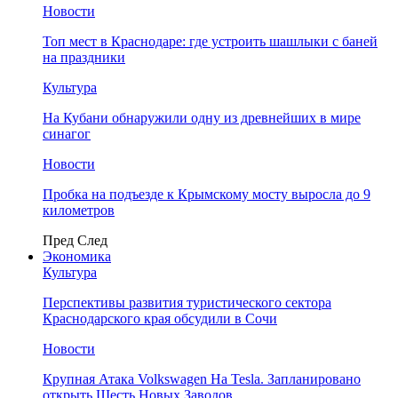
Новости
Топ мест в Краснодаре: где устроить шашлыки с баней
на праздники
Культура
На Кубани обнаружили одну из древнейших в мире
синагог
Новости
Пробка на подъезде к Крымскому мосту выросла до 9
километров
Пред
След
Экономика
Культура
Перспективы развития туристического сектора
Краснодарского края обсудили в Сочи
Новости
Крупная Атака Volkswagen На Tesla. Запланировано
открыть Шесть Новых Заводов