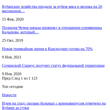
Кубанские хозяйства продали за рубеж мяса и молока на 26
миллионов…
15 Фев, 2020
Полиция Чечни начала проверку в отношении племянника
Кадырова, который…
25 Окт, 2019
Новая трамвайная линия в Краснодаре готова на 70%
9 Ноя, 2021
Сочинский Сириус получит статус федеральной территории
9 Ноя, 2020
Пред
След
1 из 1 123
Топ сегодня:
Новости
Идем на спад: сколько больных с коронавирусом отмечено на
Кубани за сутки