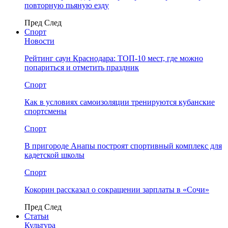
повторную пьяную езду
Пред
След
Спорт
Новости
Рейтинг саун Краснодара: ТОП-10 мест, где можно
попариться и отметить праздник
Спорт
Как в условиях самоизоляции тренируются кубанские
спортсмены
Спорт
В пригороде Анапы построят спортивный комплекс для
кадетской школы
Спорт
Кокорин рассказал о сокращении зарплаты в «Сочи»
Пред
След
Статьи
Культура